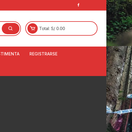
Total:
S/
0.00
STIMENTA
REGISTRARSE
E
LCETINES
BERTORES DE
PATILLAS
ANTAS
NJUNTO DE JERSEY
OM
RTAVIENTOS
LINA
LOTES