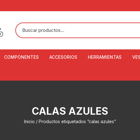
COMPONENTES
ACCESORIOS
HERRAMIENTAS
VE
ACEITE DE SUSPENSIÓN Y
BANDANAS
ALICATE CORTACABL
CA
SHOX
BOTELLAS
BALANZA DIGITAL
CO
ADAPTADOR DE DISCO
ZA
CADENA DE SEGURIDAD
DESMONTABLE DE LL
CALAS AZULES
AJUSTE DE TIJAS
CO
CASCOS
EXTRACTOR DE BOT
Inicio
/ Productos etiquetados “calas azules”
BOTTOM BRACKET
BRACKET
CO
CINTA DE MANILLAR
AROS
EXTRACTOR DE CATA
CU