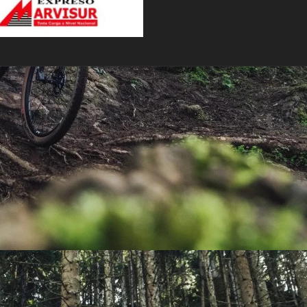
PEDALES
PIÑON
PLATOS
POTENCIA/CODO
RADIOS
ROLDANAS
SHIFTER
SILLINES
TIJA/TUBO DE ASIENTO