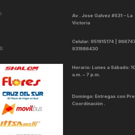
KIT DE TRANSMISIÓN
TORNILLOS
:
Av . Jose Galvez #531 – La
Victoria
LÍQUIDO DE FRENO
VELOCIMETROS
LIQUIDO SELLANTES
Celular: 951915174 | 96674
S:
931986430
LLANTAS
Horario: Lunes a Sábado: 1
LUBRICANTE DE CADENA
a.m. – 7 p.m.
MANILLAR / TIMÓN
Domingo: Entregas con Pre
MASAS
Coordinación .
OTROS
PASTILLAS