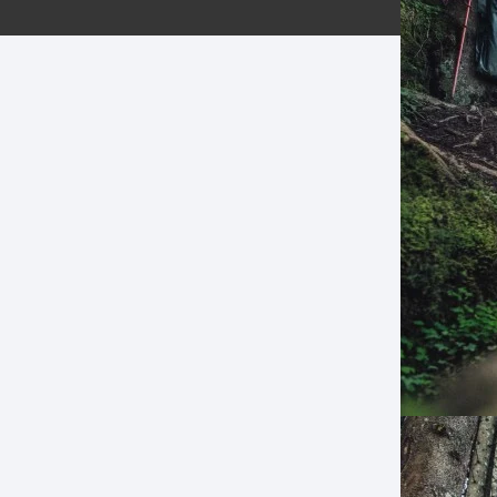
ERNERAS
PATILLAS MTB Y RUTA
NG
L
N
S