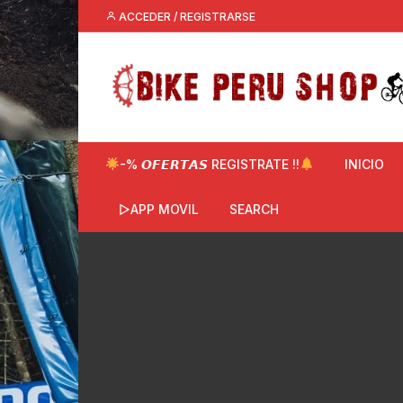
Saltar
ACCEDER / REGISTRARSE
al
contenido
-% 𝙊𝙁𝙀𝙍𝙏𝘼𝙎 REGISTRATE !!
INICIO
▷APP MOVIL
SEARCH