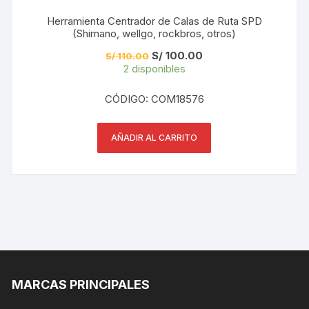
Herramienta Centrador de Calas de Ruta SPD
(Shimano, wellgo, rockbros, otros)
El
El
S/
100.00
S/
110.00
precio
precio
2 disponibles
original
actual
era:
es:
S/ 110.00.
S/ 100.00.
CÓDIGO: COM18576
AÑADIR AL CARRITO
MARCAS PRINCIPALES