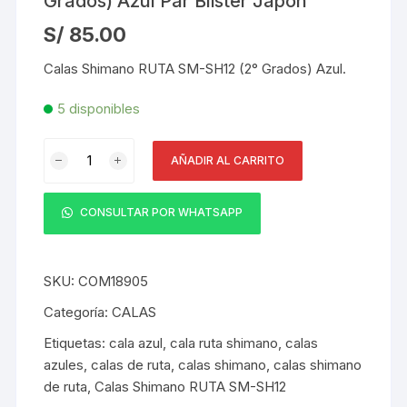
Grados) Azul Par Blister Japón
S/
85.00
Calas Shimano RUTA SM-SH12 (2° Grados) Azul.
5 disponibles
Calas
AÑADIR AL CARRITO
Shimano
RUTA
SM-
CONSULTAR POR WHATSAPP
SH12
(2°
Grados)
SKU:
COM18905
Azul
Categoría:
CALAS
Par
Etiquetas:
cala azul
,
cala ruta shimano
,
calas
Blister
azules
,
calas de ruta
,
calas shimano
,
calas shimano
Japón
de ruta
,
Calas Shimano RUTA SM-SH12
cantidad