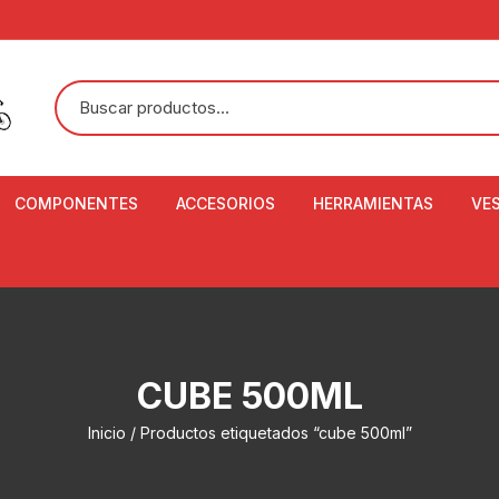
COMPONENTES
ACCESORIOS
HERRAMIENTAS
VE
ACEITE DE SUSPENSIÓN Y
BANDANAS
ALICATE CORTACABL
CA
SHOX
BOTELLAS
BALANZA DIGITAL
CO
ADAPTADOR DE DISCO
ZA
CADENA DE SEGURIDAD
DESMONTABLE DE LL
CUBE 500ML
AJUSTE DE TIJAS
CO
CASCOS
EXTRACTOR DE BOT
Inicio
/ Productos etiquetados “cube 500ml”
BOTTOM BRACKET
BRACKET
CO
CINTA DE MANILLAR
AROS
EXTRACTOR DE CATA
CU