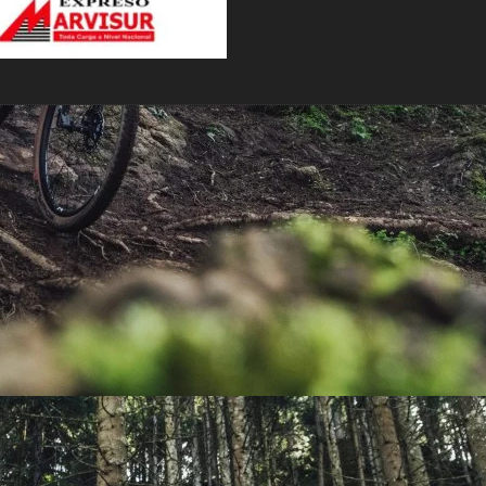
PEDALES
PIÑON
PLATOS
POTENCIA/CODO
RADIOS
ROLDANAS
SHIFTER
SILLINES
TIJA/TUBO DE ASIENTO