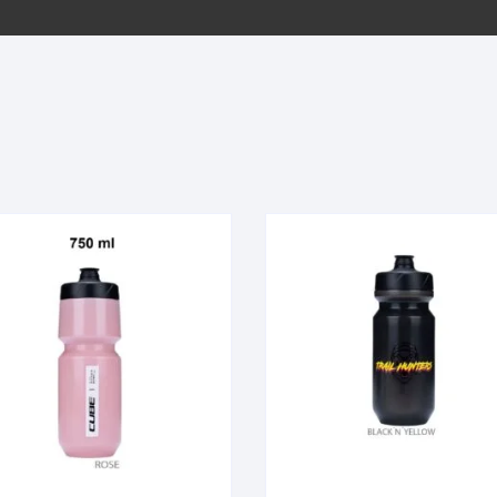
EQUIPOS GPS
ASIENTOS / SILLINES
EXTRACTOR DE EJE
PI
SELLADO
GORRAS ANTISUDOR
BIELAS
ZA
EXTRACTOR DE MISSI
GUANTES
LINK
TOPES Y TERMINALES
INFLADORES
EXTRACTOR DE PEDA
CABLES Y FUNDAS
LENTES
EXTRACTOR DE PIÑO
CADENA
LIMPIACADENA
EXTRACTOR DE TASA
CALAS
LUCES
GRASA
CÁMARAS
MANGAS
JUEGO DE ALLEN
CANDADO DE CADENA
/MISSINGLINK
MEDIDOR DE PRESIÓN
KIT DE LIMPIEZA