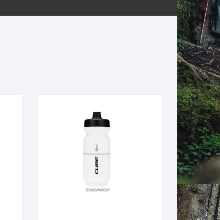
ERNERAS
PATILLAS MTB Y RUTA
NG
L
N
S