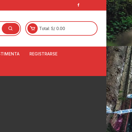
Total:
S/
0.00
STIMENTA
REGISTRARSE
E
LCETINES
BERTORES DE
PATILLAS
ANTAS
NJUNTO DE JERSEY
OM
RTAVIENTOS
LINA
LOTES