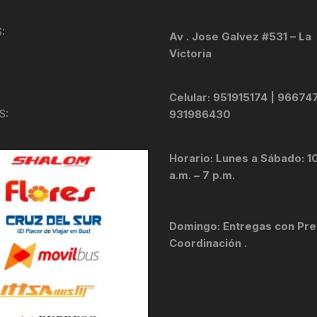
KIT DE TRANSMISIÓN
TORNILLOS
:
Av . Jose Galvez #531 – La
Victoria
LÍQUIDO DE FRENO
VELOCIMETROS
LIQUIDO SELLANTES
Celular: 951915174 | 96674
S:
931986430
LLANTAS
Horario: Lunes a Sábado: 1
LUBRICANTE DE CADENA
a.m. – 7 p.m.
MANILLAR / TIMÓN
Domingo: Entregas con Pre
MASAS
Coordinación .
OTROS
PASTILLAS