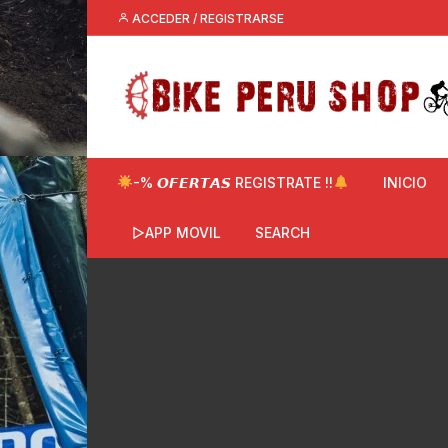
Saltar
ACCEDER / REGISTRARSE
al
contenido
-% 𝙊𝙁𝙀𝙍𝙏𝘼𝙎 REGISTRATE !!
INICIO
▷APP MOVIL
SEARCH