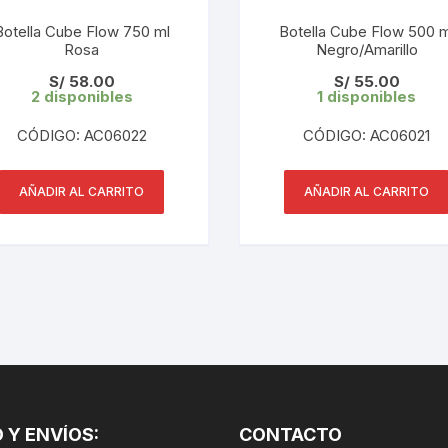
CINTA TUBELES
OTROS
KIT DE PURGADO
Botella Cube Flow 750 ml
Botella Cube Flow 500 m
CUADROS
Rosa
Negro/Amarillo
PARCHES
KIT REPARADOR TUBE
S/
58.00
S/
55.00
2 disponibles
1 disponibles
DESCARRILADOR
PORTABOTELLAS
LLAVE DE NIPLES
CÓDIGO: AC06022
CÓDIGO: AC06021
DESVIADOR
PORTACELULAR
MEDIDOR DE CADENA
DIRECCIÓN / TASAS
AÑADIR AL CARRITO
AÑADIR AL CARRITO
PORTAHERRAMIENTAS
OTROS
DISCO DE FRENO
PROTECTOR DE BIELA
SOPORTE DE
MANTENIMIENTO
FRENOS
PROTECTOR DE CUADRO
TRONCHACADENA
GRIPS / PUÑOS
PROTECTOR DE FRENO
GUIACADENA
TAPABARROS
 Y ENVÍOS:
HORQUILLA
CONTACTO
TIMBRE