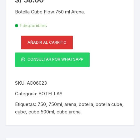
S/
58.00
Botella Cube Flow 750 ml Arena.
1 disponibles
AÑADIR AL CARRITO
Botella
Cube
CONSULTAR POR WHATSAPP
Flow
750
ml
SKU:
AC06023
Arena
cantidad
Categoría:
BOTELLAS
Etiquetas:
750
,
750ml
,
arena
,
botella
,
botella cube
,
cube
,
cube 500ml
,
cube arena