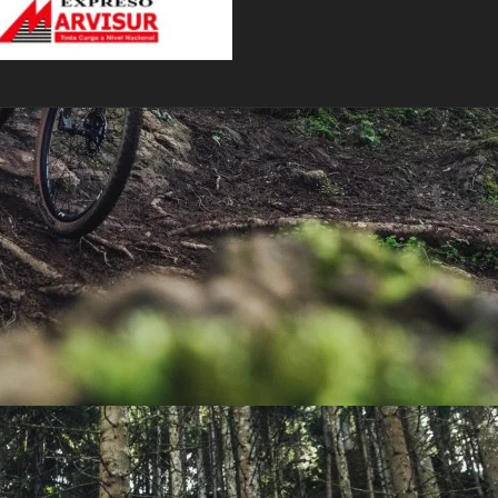
PEDALES
PIÑON
PLATOS
POTENCIA/CODO
RADIOS
ROLDANAS
SHIFTER
SILLINES
TIJA/TUBO DE ASIENTO