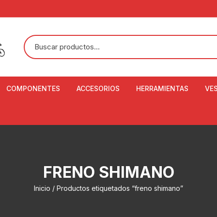
COMPONENTES
ACCESORIOS
HERRAMIENTAS
VE
ACEITE DE SUSPENSIÓN Y
BANDANAS
ALICATE CORTACABL
CA
SHOX
BOTELLAS
BALANZA DIGITAL
CO
ADAPTADOR DE DISCO
ZA
CADENA DE SEGURIDAD
DESMONTABLE DE LL
FRENO SHIMANO
AJUSTE DE TIJAS
CO
CASCOS
EXTRACTOR DE BOT
Inicio
/ Productos etiquetados “freno shimano”
BOTTOM BRACKET
BRACKET
CO
CINTA DE MANILLAR
AROS
EXTRACTOR DE CATA
CU