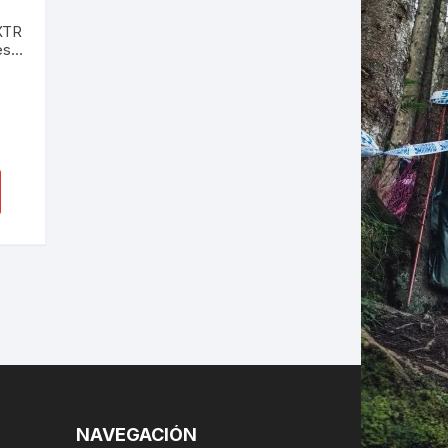
XTR
es
LES
NAVEGACIÓN