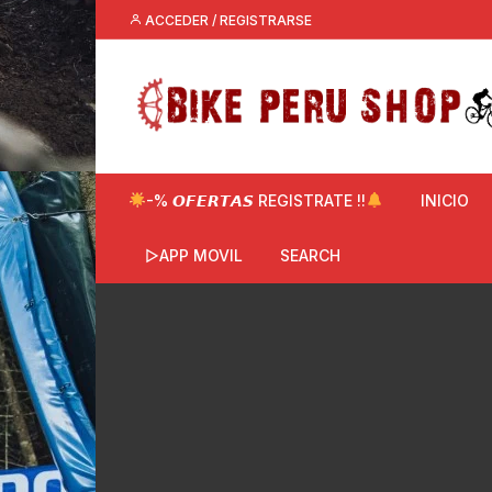
Saltar
ACCEDER / REGISTRARSE
al
contenido
-% 𝙊𝙁𝙀𝙍𝙏𝘼𝙎 REGISTRATE !!
INICIO
▷APP MOVIL
SEARCH