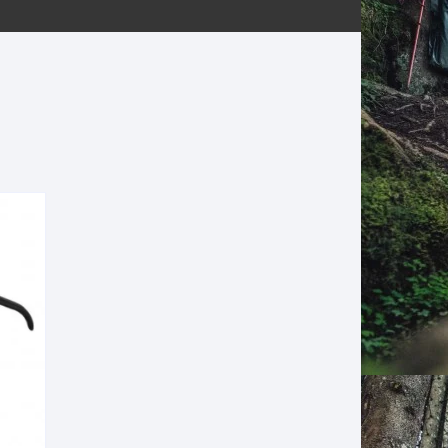
ERNERAS
PATILLAS MTB Y RUTA
NG
L
N
S