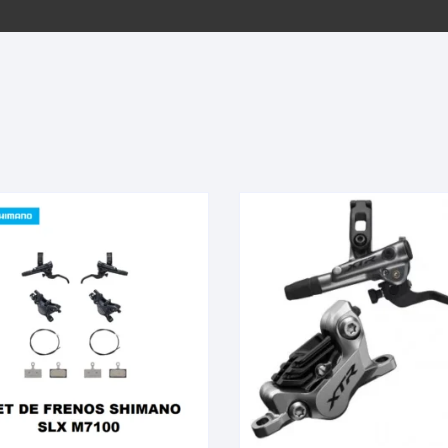
EQUIPOS GPS
ASIENTOS / SILLINES
EXTRACTOR DE EJE
PI
SELLADO
GORRAS ANTISUDOR
BIELAS
ZA
EXTRACTOR DE MISSI
GUANTES
LINK
TOPES Y TERMINALES
INFLADORES
EXTRACTOR DE PEDA
CABLES Y FUNDAS
LENTES
EXTRACTOR DE PIÑO
CADENA
LIMPIACADENA
EXTRACTOR DE TASA
CALAS
LUCES
GRASA
CÁMARAS
MANGAS
JUEGO DE ALLEN
CANDADO DE CADENA
/MISSINGLINK
MEDIDOR DE PRESIÓN
KIT DE LIMPIEZA