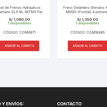
CINTA TUBELES
OTROS
KIT DE PURGADO
Set de Frenos Hidraulicos
Freno Delantero Shimano 
himano SLX BL-M7100 Par
CUADROS
M9120 (Frontal) 4 piston
PARCHES
Caja
KIT REPARADOR TUBE
S/
1,080.00
S/
1,350.00
1 disponibles
1 disponibles
DESCARRILADOR
PORTABOTELLAS
LLAVE DE NIPLES
CÓDIGO: COM0871
CÓDIGO: COM18485
DESVIADOR
PORTACELULAR
MEDIDOR DE CADENA
DIRECCIÓN / TASAS
AÑADIR AL CARRITO
AÑADIR AL CARRITO
PORTAHERRAMIENTAS
OTROS
DISCO DE FRENO
PROTECTOR DE BIELA
SOPORTE DE
MANTENIMIENTO
FRENOS
PROTECTOR DE CUADRO
TRONCHACADENA
GRIPS / PUÑOS
PROTECTOR DE FRENO
GUIACADENA
TAPABARROS
 Y ENVÍOS:
HORQUILLA
CONTACTO
TIMBRE