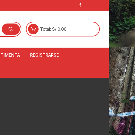
Total:
S/
0.00
STIMENTA
REGISTRARSE
E
LCETINES
BERTORES DE
PATILLAS
ANTAS
NJUNTO DE JERSEY
OM
RTAVIENTOS
LINA
LOTES