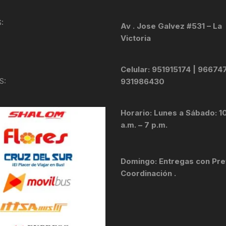
KIT DE TRANSMISIÓN
TORNILLOS
:
Av . Jose Galvez #531 – La
Victoria
LÍQUIDO DE FRENO
VELOCIMETROS
LIQUIDO SELLANTES
Celular: 951915174 | 96674
S:
931986430
LLANTAS
Horario: Lunes a Sábado: 1
LUBRICANTE DE CADENA
a.m. – 7 p.m.
MANILLAR / TIMÓN
Domingo: Entregas con Pre
MASAS
Coordinación .
OTROS
PASTILLAS