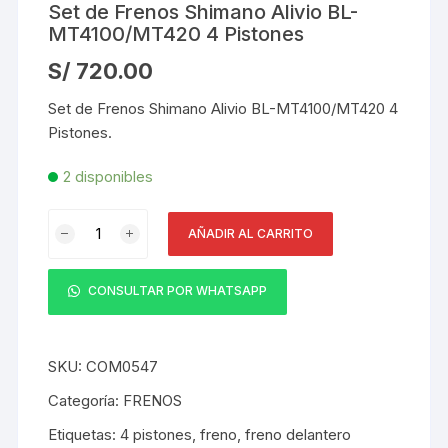
Set de Frenos Shimano Alivio BL-
MT4100/MT420 4 Pistones
S/
720.00
Set de Frenos Shimano Alivio BL-MT4100/MT420 4
Pistones.
2 disponibles
Set
AÑADIR AL CARRITO
de
Frenos
Shimano
CONSULTAR POR WHATSAPP
Alivio
BL-
MT4100/MT420
SKU:
COM0547
4
Categoría:
FRENOS
Pistones
Etiquetas:
4 pistones
,
freno
,
freno delantero
cantidad