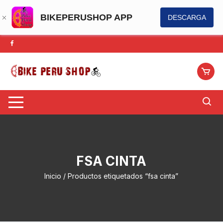
BIKEPERUSHOP APP
DESCARGA
Saltar
al
contenido
FSA CINTA
Inicio
/ Productos etiquetados “fsa cinta”