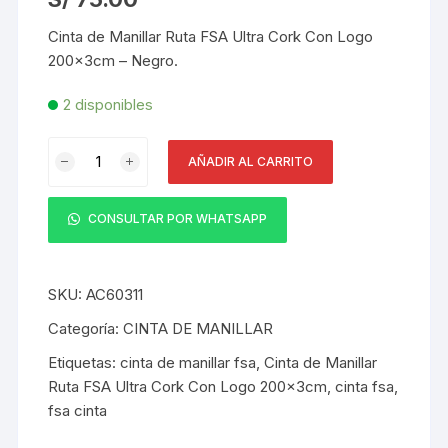
Cinta de Manillar Ruta FSA Ultra Cork Con Logo
200x3cm – Negro.
2 disponibles
Cinta
AÑADIR AL CARRITO
de
Manillar
Ruta
CONSULTAR POR WHATSAPP
FSA
Ultra
Cork
SKU:
AC60311
Con
Categoría:
CINTA DE MANILLAR
Logo
Etiquetas:
cinta de manillar fsa
,
Cinta de Manillar
200x3cm
Ruta FSA Ultra Cork Con Logo 200x3cm
,
cinta fsa
,
-
fsa cinta
Negro
cantidad