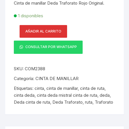
Cinta de manillar Deda Traforato Rojo Original.
1 disponibles
AÑADIR AL CARRITO
Cinta
de
CONSULTAR POR WHATSAPP
manillar
Deda
Traforato
SKU:
COM2388
Rojo
Original
Categoría:
CINTA DE MANILLAR
cantidad
Etiquetas:
cinta
,
cinta de manillar
,
cinta de ruta
,
cinta deda
,
cinta deda mistral cinta de ruta
,
deda
,
Deda cinta de ruta
,
Deda Traforato
,
ruta
,
Traforato