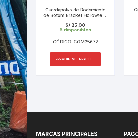
Guardapolvo de Rodamiento
G
de Botom Bracket Hollowtech
24mm ( 2 und)
S/
25.00
5 disponibles
CÓDIGO: COM25672
AÑADIR AL CARRITO
MARCAS PRINCIPALES
PAGO