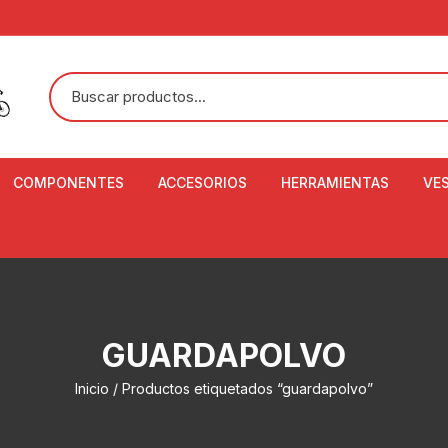
COMPONENTES
ACCESORIOS
HERRAMIENTAS
VE
ACEITE DE SUSPENSIÓN Y
BANDANAS
ALICATE CORTACABL
CA
SHOX
BOTELLAS
BALANZA DIGITAL
CO
ADAPTADOR DE DISCO
ZA
CADENA DE SEGURIDAD
DESMONTABLE DE LL
GUARDAPOLVO
AJUSTE DE TIJAS
CO
CASCOS
EXTRACTOR DE BOT
Inicio
/ Productos etiquetados “guardapolvo”
BOTTOM BRACKET
BRACKET
CO
CINTA DE MANILLAR
AROS
EXTRACTOR DE CATA
CU