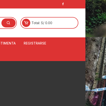
Total:
S/
0.00
STIMENTA
REGISTRARSE
E
LCETINES
BERTORES DE
PATILLAS
ANTAS
NJUNTO DE JERSEY
OM
RTAVIENTOS
LINA
LOTES