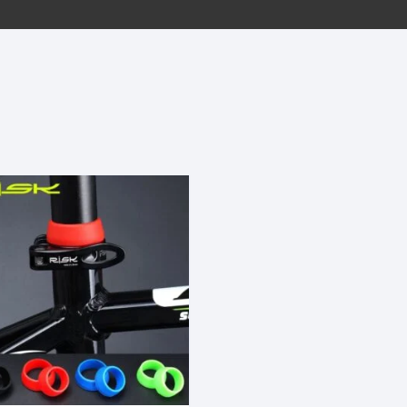
EQUIPOS GPS
ASIENTOS / SILLINES
EXTRACTOR DE EJE
PI
SELLADO
GORRAS ANTISUDOR
BIELAS
ZA
EXTRACTOR DE MISSI
GUANTES
LINK
TOPES Y TERMINALES
INFLADORES
EXTRACTOR DE PEDA
CABLES Y FUNDAS
LENTES
EXTRACTOR DE PIÑO
CADENA
LIMPIACADENA
EXTRACTOR DE TASA
CALAS
LUCES
GRASA
CÁMARAS
MANGAS
JUEGO DE ALLEN
CANDADO DE CADENA
/MISSINGLINK
MEDIDOR DE PRESIÓN
KIT DE LIMPIEZA