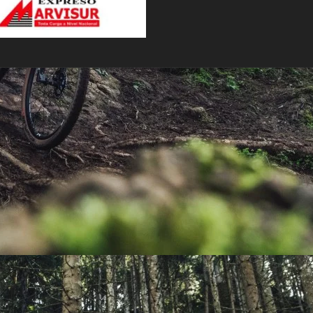
PEDALES
PIÑON
PLATOS
POTENCIA/CODO
RADIOS
ROLDANAS
SHIFTER
SILLINES
TIJA/TUBO DE ASIENTO