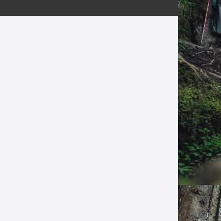
ERNERAS
PATILLAS MTB Y RUTA
NG
L
N
S