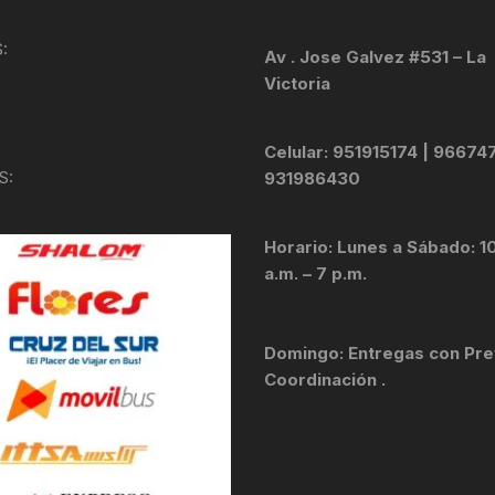
KIT DE TRANSMISIÓN
TORNILLOS
:
Av . Jose Galvez #531 – La
Victoria
LÍQUIDO DE FRENO
VELOCIMETROS
LIQUIDO SELLANTES
Celular: 951915174 | 96674
S:
931986430
LLANTAS
Horario: Lunes a Sábado: 1
LUBRICANTE DE CADENA
a.m. – 7 p.m.
MANILLAR / TIMÓN
Domingo: Entregas con Pre
MASAS
Coordinación .
OTROS
PASTILLAS