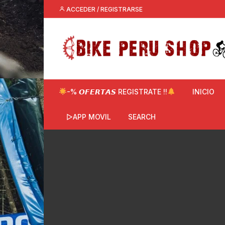
Saltar
ACCEDER / REGISTRARSE
al
contenido
-% 𝙊𝙁𝙀𝙍𝙏𝘼𝙎 REGISTRATE !!
INICIO
▷APP MOVIL
SEARCH