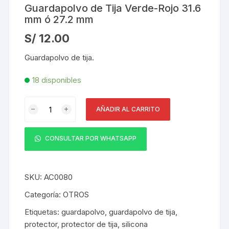
Guardapolvo de Tija Verde-Rojo 31.6
mm ó 27.2 mm
S/
12.00
Guardapolvo de tija.
18 disponibles
Guardapolvo
AÑADIR AL CARRITO
de
Tija
Verde-
CONSULTAR POR WHATSAPP
Rojo
31.6
mm
SKU:
AC0080
ó
Categoría:
OTROS
27.2
Etiquetas:
guardapolvo
,
guardapolvo de tija
,
mm
protector
,
protector de tija
,
silicona
cantidad