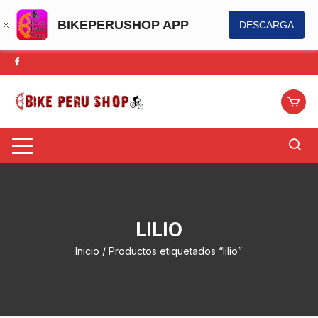
BIKEPERUSHOP APP
DESCARGA
Saltar
al
contenido
LILIO
Inicio
/ Productos etiquetados “lilio”