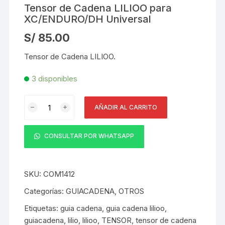
Tensor de Cadena LILIOO para
XC/ENDURO/DH Universal
S/
85.00
Tensor de Cadena LILIOO.
3 disponibles
Tensor
AÑADIR AL CARRITO
de
Cadena
LILIOO
CONSULTAR POR WHATSAPP
para
XC/ENDURO/DH
Universal
SKU:
COM1412
cantidad
Categorías:
GUIACADENA
,
OTROS
Etiquetas:
guia cadena
,
guia cadena lilioo
,
guiacadena
,
lilio
,
lilioo
,
TENSOR
,
tensor de cadena