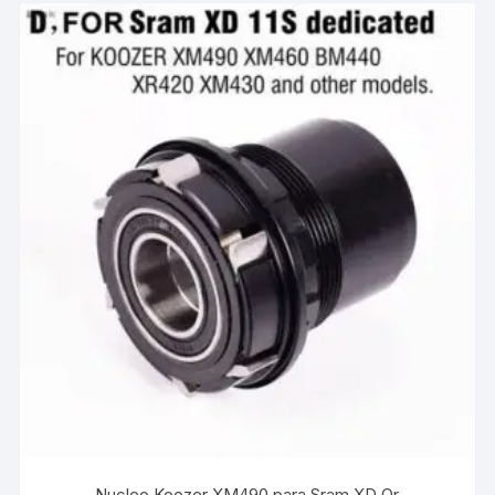
Nucleo Koozer XM490 para Sram XD Qr