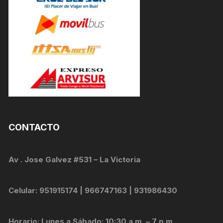
CONTACTO
Av . Jose Galvez #531 – La Victoria
Celular: 951915174 | 966747163 | 931986430
Horario: Lunes a Sábado: 10:30 a.m. – 7 p.m.