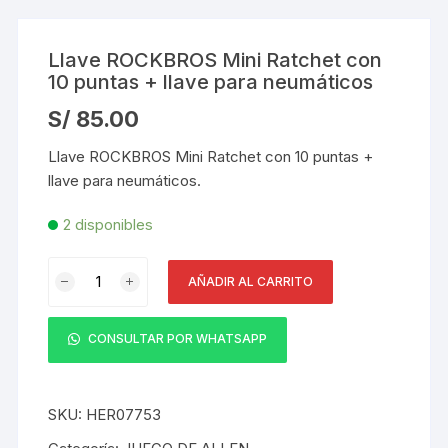
Llave ROCKBROS Mini Ratchet con
10 puntas + llave para neumáticos
S/
85.00
Llave ROCKBROS Mini Ratchet con 10 puntas +
llave para neumáticos.
2 disponibles
Llave
AÑADIR AL CARRITO
ROCKBROS
Mini
Ratchet
CONSULTAR POR WHATSAPP
con
10
puntas
SKU:
HER07753
+