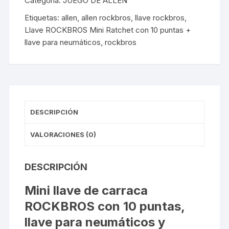
Categoría:
JUEGO DE ALLEN
llave
Etiquetas:
allen
,
allen rockbros
,
llave rockbros
,
para
Llave ROCKBROS Mini Ratchet con 10 puntas +
neumáticos
llave para neumáticos
,
rockbros
cantidad
DESCRIPCIÓN
VALORACIONES (0)
DESCRIPCIÓN
Mini llave de carraca
ROCKBROS con 10 puntas,
llave para neumáticos y