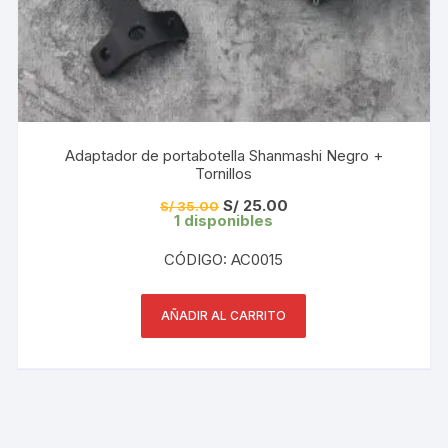
Adaptador de portabotella Shanmashi Negro +
Tornillos
El
El
S/
25.00
S/
35.00
precio
precio
1 disponibles
original
actual
era:
es:
CÓDIGO: AC0015
S/ 35.00.
S/ 25.00.
AÑADIR AL CARRITO