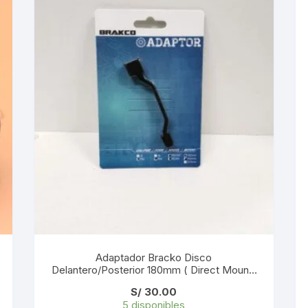
KIT DE TRANSMISIÓN
TORNILLOS
LÍQUIDO DE FRENO
VELOCIMETROS
LIQUIDO SELLANTES
LLANTAS
LUBRICANTE DE CADENA
MANILLAR / TIMÓN
MASAS
OTROS
Adaptador Bracko Disco
Delantero/Posterior 180mm ( Direct Mount)
AP-07
PASTILLAS
S/
30.00
5 disponibles