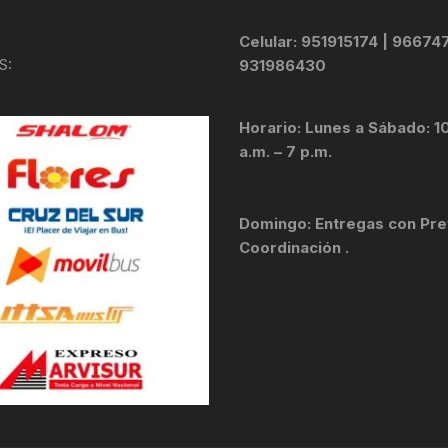
TOPES Y TERMINALES
Celular: 951915174 | 96674
VÁLVULAS TUBELES
S:
931986430
Horario: Lunes a Sábado: 1
a.m. – 7 p.m.
Domingo: Entregas con Pre
Coordinación .