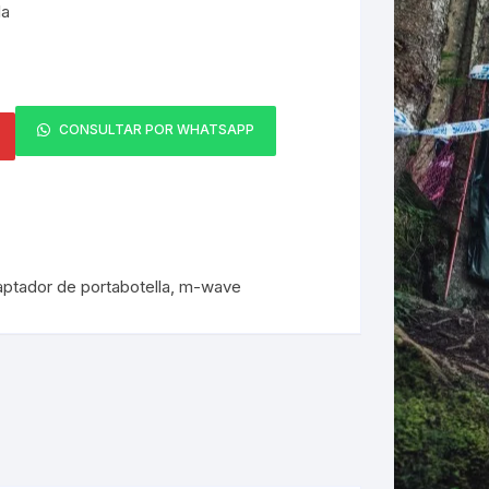
la
:
 25.00.
ERNERAS
PATILLAS MTB Y RUTA
NG
CONSULTAR POR WHATSAPP
L
N
ptador de portabotella
,
m-wave
S