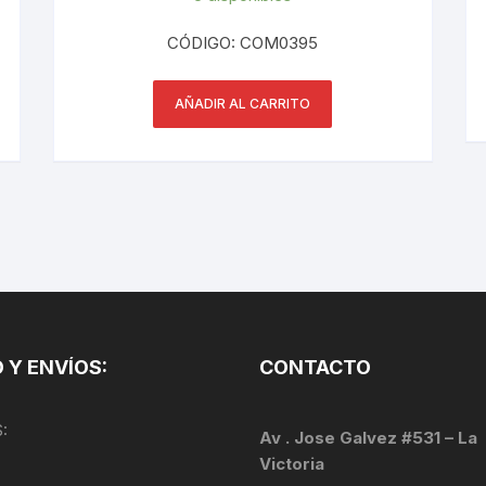
PEDALES
CÓDIGO: COM0395
PIÑON
AÑADIR AL CARRITO
PLATOS
POTENCIA/CODO
RADIOS
ROLDANAS
SHIFTER
 Y ENVÍOS:
CONTACTO
SILLINES
:
TIJA/TUBO DE ASIENTO
Av . Jose Galvez #531 – La
Victoria