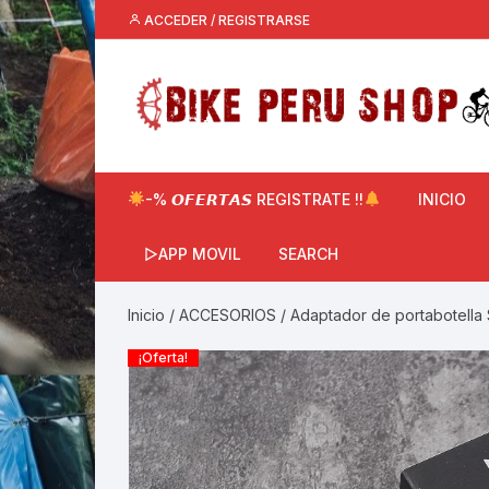
Saltar
ACCEDER / REGISTRARSE
al
contenido
-% 𝙊𝙁𝙀𝙍𝙏𝘼𝙎 REGISTRATE !!
INICIO
▷APP MOVIL
SEARCH
Inicio
/
ACCESORIOS
/ Adaptador de portabotella 
¡Oferta!