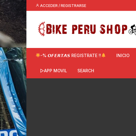
Saltar
ACCEDER / REGISTRARSE
al
contenido
-% 𝙊𝙁𝙀𝙍𝙏𝘼𝙎 REGISTRATE !!
INICIO
▷APP MOVIL
SEARCH