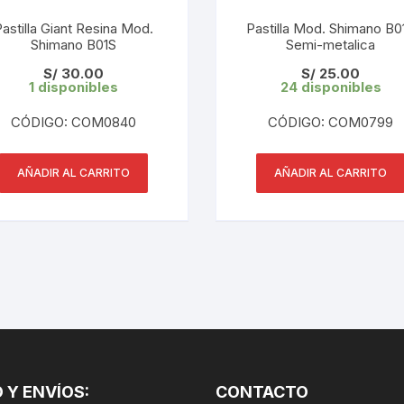
CINTA TUBELES
OTROS
KIT DE PURGADO
astilla Giant Resina Mod.
Pastilla Mod. Shimano B0
CUADROS
Shimano B01S
Semi-metalica
PARCHES
KIT REPARADOR TUBE
S/
30.00
S/
25.00
1 disponibles
24 disponibles
DESCARRILADOR
PORTABOTELLAS
LLAVE DE NIPLES
CÓDIGO: COM0840
CÓDIGO: COM0799
DESVIADOR
PORTACELULAR
MEDIDOR DE CADENA
DIRECCIÓN / TASAS
AÑADIR AL CARRITO
AÑADIR AL CARRITO
PORTAHERRAMIENTAS
OTROS
DISCO DE FRENO
PROTECTOR DE BIELA
SOPORTE DE
MANTENIMIENTO
FRENOS
PROTECTOR DE CUADRO
TRONCHACADENA
GRIPS / PUÑOS
PROTECTOR DE FRENO
GUIACADENA
TAPABARROS
 Y ENVÍOS:
HORQUILLA
CONTACTO
TIMBRE