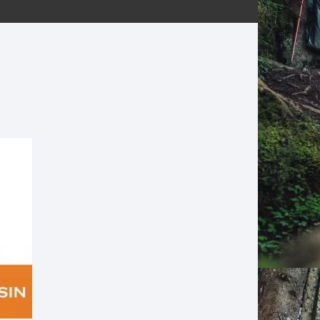
ERNERAS
PATILLAS MTB Y RUTA
NG
L
N
S