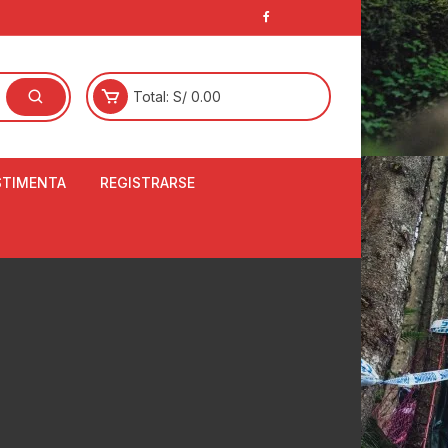
Total:
S/
0.00
STIMENTA
REGISTRARSE
E
LCETINES
BERTORES DE
PATILLAS
ANTAS
NJUNTO DE JERSEY
OM
RTAVIENTOS
LINA
LOTES