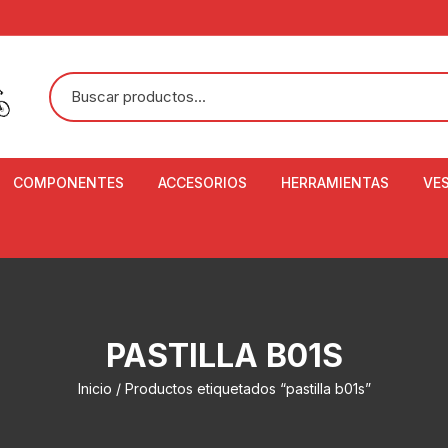
COMPONENTES
ACCESORIOS
HERRAMIENTAS
VE
ACEITE DE SUSPENSIÓN Y
BANDANAS
ALICATE CORTACABL
CA
SHOX
BOTELLAS
BALANZA DIGITAL
CO
ADAPTADOR DE DISCO
ZA
CADENA DE SEGURIDAD
DESMONTABLE DE LL
PASTILLA B01S
AJUSTE DE TIJAS
CO
CASCOS
EXTRACTOR DE BOT
Inicio
/ Productos etiquetados “pastilla b01s”
BOTTOM BRACKET
BRACKET
CO
CINTA DE MANILLAR
AROS
EXTRACTOR DE CATA
CU