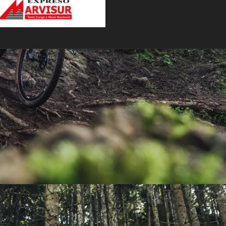
PEDALES
PIÑON
PLATOS
POTENCIA/CODO
RADIOS
ROLDANAS
SHIFTER
SILLINES
TIJA/TUBO DE ASIENTO