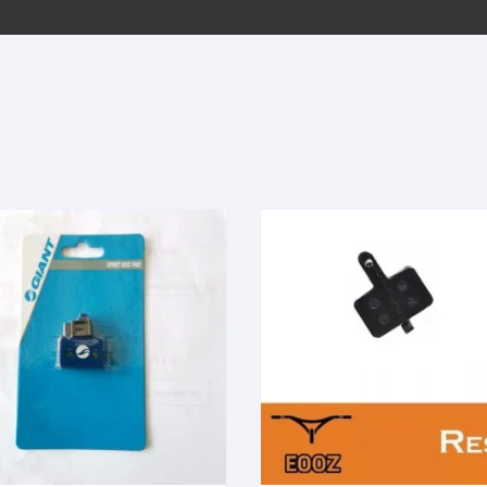
EQUIPOS GPS
ASIENTOS / SILLINES
EXTRACTOR DE EJE
PI
SELLADO
GORRAS ANTISUDOR
BIELAS
ZA
EXTRACTOR DE MISSI
GUANTES
LINK
TOPES Y TERMINALES
INFLADORES
EXTRACTOR DE PEDA
CABLES Y FUNDAS
LENTES
EXTRACTOR DE PIÑO
CADENA
LIMPIACADENA
EXTRACTOR DE TASA
CALAS
LUCES
GRASA
CÁMARAS
MANGAS
JUEGO DE ALLEN
CANDADO DE CADENA
/MISSINGLINK
MEDIDOR DE PRESIÓN
KIT DE LIMPIEZA