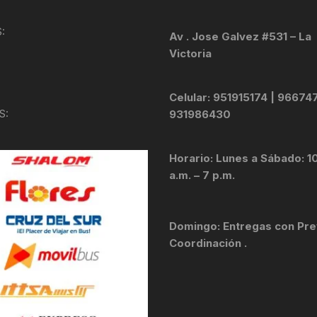
KIT DE TRANSMISIÓN
TORNILLOS
:
Av . Jose Galvez #531 – La
Victoria
LÍQUIDO DE FRENO
VELOCIMETROS
LIQUIDO SELLANTES
Celular: 951915174 | 96674
S:
931986430
LLANTAS
Horario: Lunes a Sábado: 1
LUBRICANTE DE CADENA
a.m. – 7 p.m.
MANILLAR / TIMÓN
Domingo: Entregas con Pre
MASAS
Coordinación .
OTROS
PASTILLAS