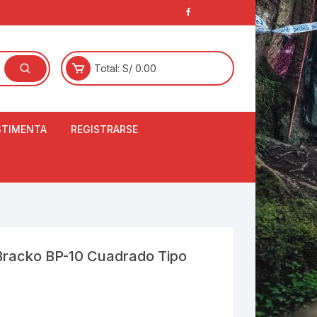
Total:
S/
0.00
STIMENTA
REGISTRARSE
E
LCETINES
BERTORES DE
PATILLAS
ANTAS
NJUNTO DE JERSEY
 Bracko BP-10 Cuadrado Tipo
OM
RTAVIENTOS
LINA
LOTES