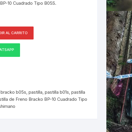
o BP-10 Cuadrado Tipo B05S.
ERNERAS
PATILLAS MTB Y RUTA
NG
IR AL CARRITO
ATSAPP
L
N
S
,
bracko b05s
,
pastilla
,
pastilla b01s
,
pastilla
stilla de Freno Bracko BP-10 Cuadrado Tipo
 shimano