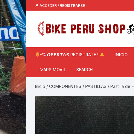
Saltar
ACCEDER / REGISTRARSE
al
contenido
-% 𝙊𝙁𝙀𝙍𝙏𝘼𝙎 REGISTRATE !!
INICIO
▷APP MOVIL
SEARCH
Inicio
/
COMPONENTES
/
PASTILLAS
/ Pastilla de