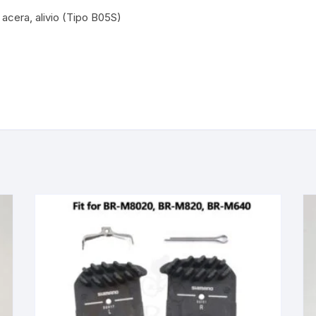
 acera, alivio (Tipo B05S)
KIT DE TRANSMISIÓN
TORNILLOS
LÍQUIDO DE FRENO
VELOCIMETROS
LIQUIDO SELLANTES
LLANTAS
LUBRICANTE DE CADENA
MANILLAR / TIMÓN
MASAS
OTROS
PASTILLAS