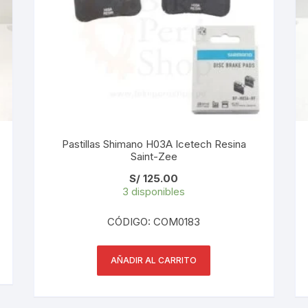
PEDALES
PIÑON
PLATOS
POTENCIA/CODO
Pastillas Shimano H03A Icetech Resina
RADIOS
Saint-Zee
ROLDANAS
S/
125.00
3 disponibles
SHIFTER
CÓDIGO: COM0183
SILLINES
AÑADIR AL CARRITO
TIJA/TUBO DE ASIENTO