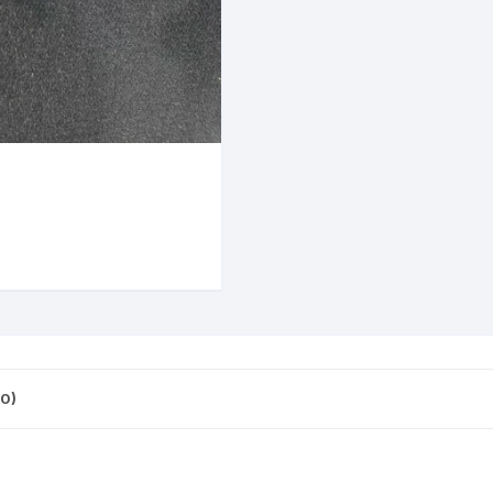
CINTA TUBELES
OTROS
KIT DE PURGADO
CUADROS
PARCHES
KIT REPARADOR TUBE
DESCARRILADOR
PORTABOTELLAS
LLAVE DE NIPLES
DESVIADOR
PORTACELULAR
MEDIDOR DE CADENA
DIRECCIÓN / TASAS
PORTAHERRAMIENTAS
OTROS
DISCO DE FRENO
PROTECTOR DE BIELA
SOPORTE DE
MANTENIMIENTO
FRENOS
PROTECTOR DE CUADRO
TRONCHACADENA
GRIPS / PUÑOS
PROTECTOR DE FRENO
0)
GUIACADENA
TAPABARROS
HORQUILLA
TIMBRE