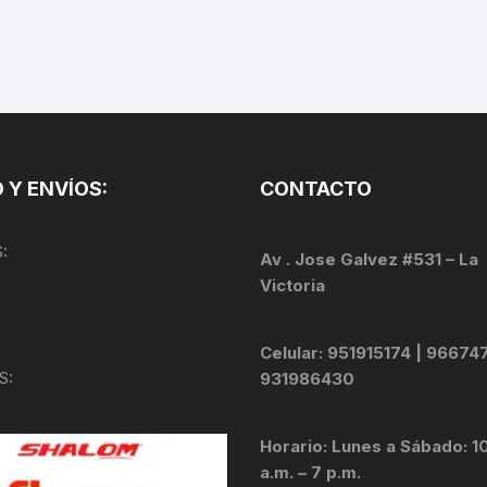
TOPES Y TERMINALES
VÁLVULAS TUBELES
 Y ENVÍOS:
CONTACTO
:
Av . Jose Galvez #531 – La
Victoria
Celular: 951915174 | 96674
S:
931986430
Horario: Lunes a Sábado: 1
a.m. – 7 p.m.