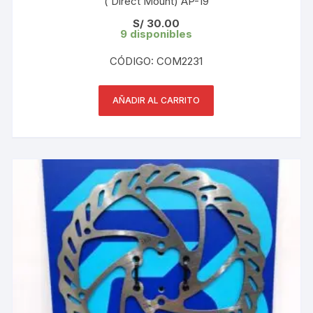
( Direct Mount) AP-19
S/
30.00
9 disponibles
CÓDIGO: COM2231
AÑADIR AL CARRITO