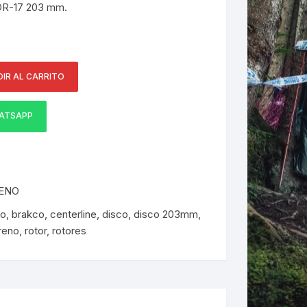
DR-17 203 mm.
ERNERAS
PATILLAS MTB Y RUTA
NG
IR AL CARRITO
ATSAPP
L
N
S
RENO
ko
,
brakco
,
centerline
,
disco
,
disco 203mm
,
reno
,
rotor
,
rotores