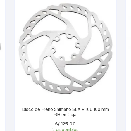
KIT DE TRANSMISIÓN
TORNILLOS
LÍQUIDO DE FRENO
VELOCIMETROS
LIQUIDO SELLANTES
LLANTAS
LUBRICANTE DE CADENA
MANILLAR / TIMÓN
MASAS
OTROS
Disco de Freno Shimano SLX RT66 160 mm
6H en Caja
PASTILLAS
S/
125.00
2 disponibles