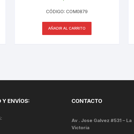
PEDALES
CÓDIGO: COM0879
PIÑON
AÑADIR AL CARRITO
PLATOS
POTENCIA/CODO
RADIOS
ROLDANAS
SHIFTER
 Y ENVÍOS:
CONTACTO
SILLINES
:
TIJA/TUBO DE ASIENTO
Av . Jose Galvez #531 – La
Victoria