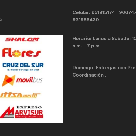
TOPES Y TERMINALES
Celular: 951915174 | 96674
VÁLVULAS TUBELES
S:
931986430
Horario: Lunes a Sábado: 1
a.m. – 7 p.m.
Domingo: Entregas con Pre
Coordinación .