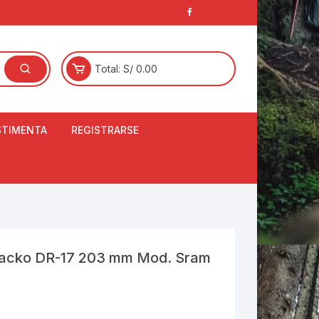
Total:
S/
0.00
STIMENTA
REGISTRARSE
E
LCETINES
BERTORES DE
PATILLAS
ANTAS
NJUNTO DE JERSEY
racko DR-17 203 mm Mod. Sram
OM
RTAVIENTOS
LINA
LOTES