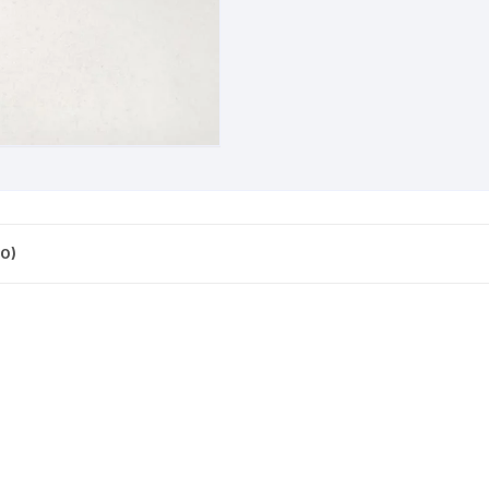
CINTA TUBELES
OTROS
KIT DE PURGADO
CUADROS
PARCHES
KIT REPARADOR TUBE
DESCARRILADOR
PORTABOTELLAS
LLAVE DE NIPLES
DESVIADOR
PORTACELULAR
MEDIDOR DE CADENA
DIRECCIÓN / TASAS
PORTAHERRAMIENTAS
OTROS
0)
DISCO DE FRENO
PROTECTOR DE BIELA
SOPORTE DE
MANTENIMIENTO
FRENOS
PROTECTOR DE CUADRO
TRONCHACADENA
GRIPS / PUÑOS
PROTECTOR DE FRENO
GUIACADENA
TAPABARROS
HORQUILLA
TIMBRE