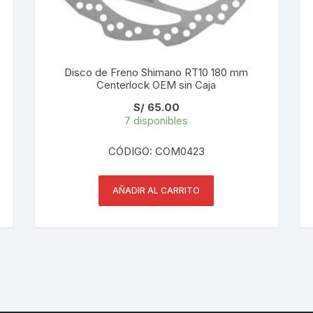
PEDALES
PIÑON
Disco de Freno Shimano RT10 180 mm
PLATOS
Centerlock OEM sin Caja
S/
65.00
POTENCIA/CODO
7 disponibles
RADIOS
CÓDIGO: COM0423
ROLDANAS
AÑADIR AL CARRITO
SHIFTER
SILLINES
TIJA/TUBO DE ASIENTO