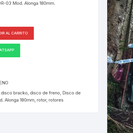
DR-03 Mod. Alonga 180mm.
ERNERAS
PATILLAS MTB Y RUTA
NG
IR AL CARRITO
ATSAPP
L
N
S
RENO
,
disco bracko
,
disco de freno
,
Disco de
d. Alonga 180mm
,
rotor
,
rotores