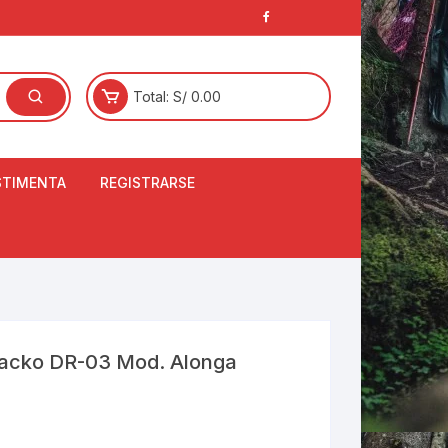
Total:
S/
0.00
STIMENTA
REGISTRARSE
E
LCETINES
BERTORES DE
PATILLAS
ANTAS
NJUNTO DE JERSEY
racko DR-03 Mod. Alonga
OM
RTAVIENTOS
LINA
LOTES