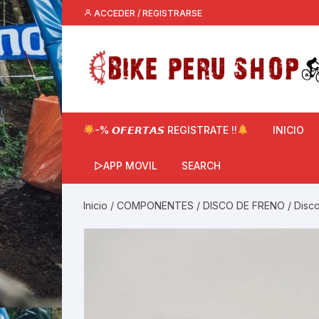
Saltar
ACCEDER / REGISTRARSE
al
contenido
-% 𝙊𝙁𝙀𝙍𝙏𝘼𝙎 REGISTRATE !!
INICIO
▷APP MOVIL
SEARCH
Inicio
/
COMPONENTES
/
DISCO DE FRENO
/ Disc