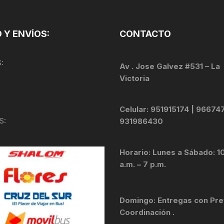
TOPES Y TERMINALES
VÁLVULAS TUBELES
 Y ENVÍOS:
CONTACTO
:
Av . Jose Galvez #531 – La
Victoria
Celular: 951915174 | 96674
S:
931986430
Horario: Lunes a Sábado: 1
a.m. – 7 p.m.
Domingo: Entregas con Pre
Coordinación .