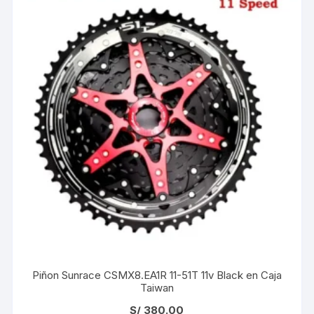
Piñon Sunrace CSMX8.EA1R 11-51T 11v Black en Caja
Taiwan
S/
380.00