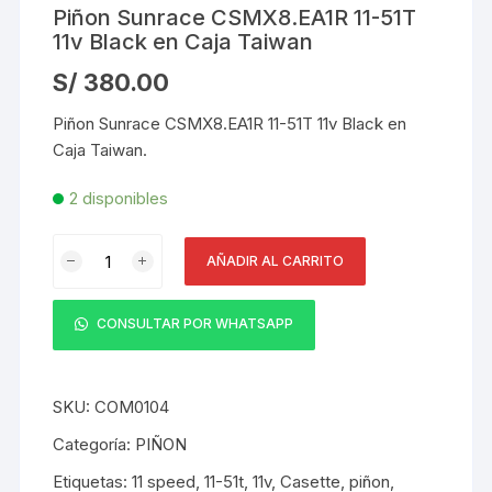
Piñon Sunrace CSMX8.EA1R 11-51T
11v Black en Caja Taiwan
S/
380.00
Piñon Sunrace CSMX8.EA1R 11-51T 11v Black en
Caja Taiwan.
2 disponibles
Piñon
AÑADIR AL CARRITO
Sunrace
CSMX8.EA1R
11-
CONSULTAR POR WHATSAPP
51T
11v
Black
SKU:
COM0104
en
Categoría:
PIÑON
Caja
Etiquetas:
11 speed
,
11-51t
,
11v
,
Casette
,
piñon
,
Taiwan