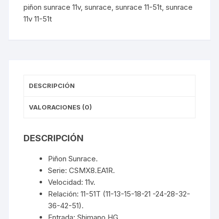
piñon sunrace 11v
,
sunrace
,
sunrace 11-51t
,
sunrace
cantidad
11v 11-51t
DESCRIPCIÓN
VALORACIONES (0)
DESCRIPCIÓN
Piñon Sunrace.
Serie: CSMX8.EA1R.
Velocidad: 11v.
Relación: 11-51T (11-13-15-18-21 -24-28-32-
36-42-51).
Entrada: Shimano HG.