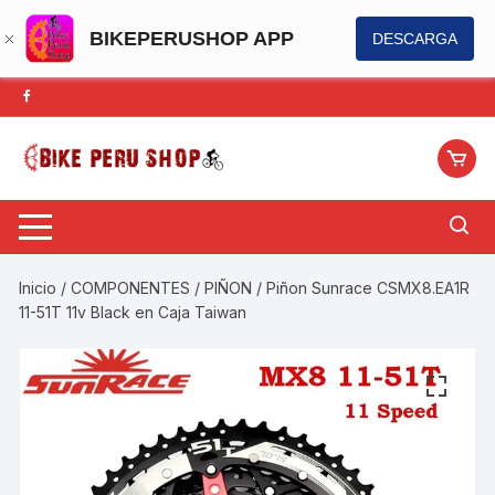
BIKEPERUSHOP APP
DESCARGA
Saltar
al
contenido
Inicio
/
COMPONENTES
/
PIÑON
/ Piñon Sunrace CSMX8.EA1R
11-51T 11v Black en Caja Taiwan