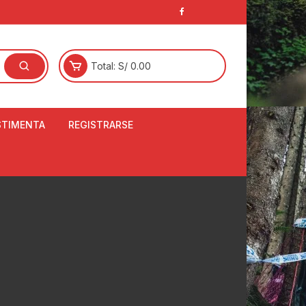
Total:
S/
0.00
STIMENTA
REGISTRARSE
E
LCETINES
BERTORES DE
PATILLAS
ANTAS
NJUNTO DE JERSEY
OM
RTAVIENTOS
LINA
LOTES