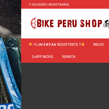
Saltar
ACCEDER / REGISTRARSE
al
contenido
-% 𝙊𝙁𝙀𝙍𝙏𝘼𝙎 REGISTRATE !!
INICIO
▷APP MOVIL
SEARCH