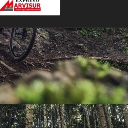
PEDALES
PIÑON
PLATOS
POTENCIA/CODO
RADIOS
ROLDANAS
SHIFTER
SILLINES
TIJA/TUBO DE ASIENTO