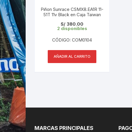
Piñon Sunrace CSMX8.EA1R 11-
51T 11v Black en Caja Taiwan
S/
380.00
2 disponibles
CÓDIGO: COM0104
AÑADIR AL CARRITO
MARCAS PRINCIPALES
PAGO