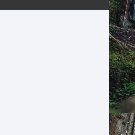
ERNERAS
PATILLAS MTB Y RUTA
NG
L
N
S