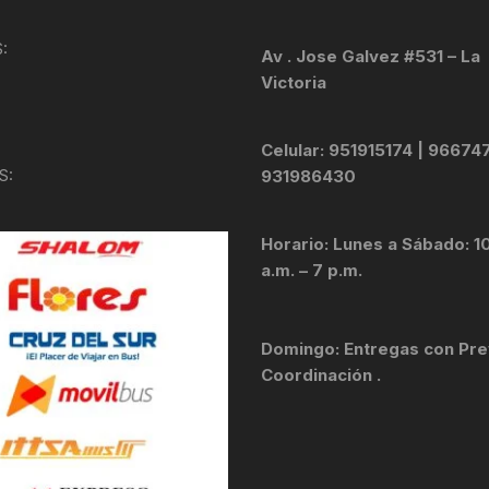
KIT DE TRANSMISIÓN
TORNILLOS
:
Av . Jose Galvez #531 – La
Victoria
LÍQUIDO DE FRENO
VELOCIMETROS
LIQUIDO SELLANTES
Celular: 951915174 | 96674
S:
931986430
LLANTAS
Horario: Lunes a Sábado: 1
LUBRICANTE DE CADENA
a.m. – 7 p.m.
MANILLAR / TIMÓN
Domingo: Entregas con Pre
MASAS
Coordinación .
OTROS
PASTILLAS