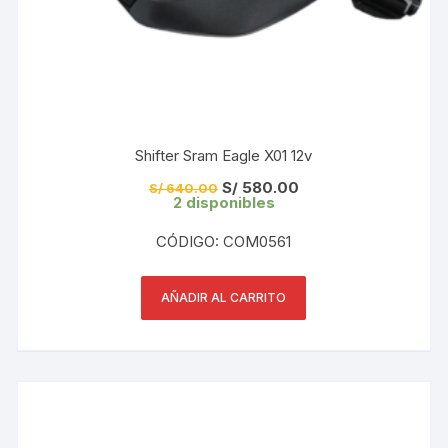
Shifter Sram Eagle X01 12v
El
El
S/
580.00
S/
640.00
precio
precio
2 disponibles
original
actual
era:
es:
CÓDIGO: COM0561
S/ 640.00.
S/ 580.00.
AÑADIR AL CARRITO