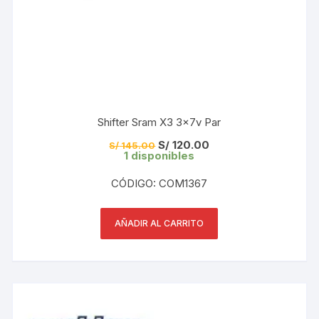
Shifter Sram X3 3x7v Par
El
El
S/
120.00
S/
145.00
precio
precio
1 disponibles
original
actual
era:
es:
CÓDIGO: COM1367
S/ 145.00.
S/ 120.00.
AÑADIR AL CARRITO