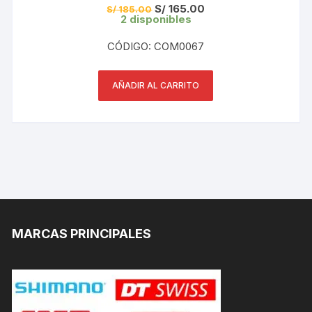
El
El
S/
165.00
S/
185.00
precio
precio
2 disponibles
original
actual
era:
es:
CÓDIGO: COM0067
S/ 185.00.
S/ 165.00.
AÑADIR AL CARRITO
MARCAS PRINCIPALES