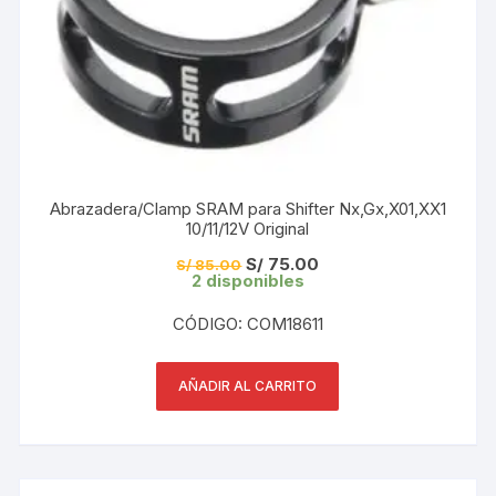
Abrazadera/Clamp SRAM para Shifter Nx,Gx,X01,XX1
10/11/12V Original
El
El
S/
75.00
S/
85.00
precio
precio
2 disponibles
original
actual
era:
es:
CÓDIGO: COM18611
S/ 85.00.
S/ 75.00.
AÑADIR AL CARRITO