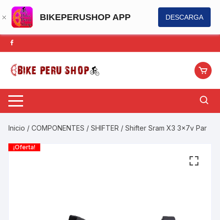
BIKEPERUSHOP APP
DESCARGA
Saltar
al
contenido
Inicio
/
COMPONENTES
/
SHIFTER
/ Shifter Sram X3 3x7v Par
¡Oferta!