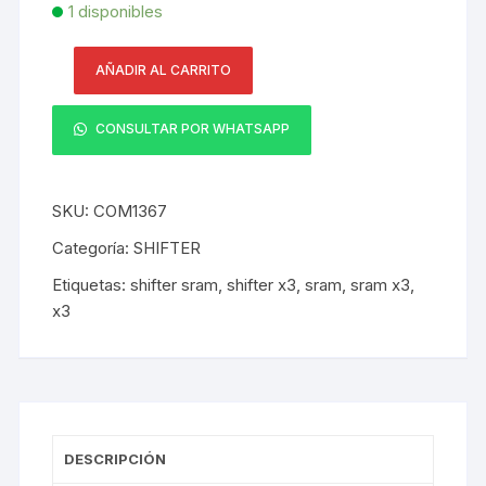
1 disponibles
AÑADIR AL CARRITO
Shifter
Sram
CONSULTAR POR WHATSAPP
X3
3x7v
Par
SKU:
COM1367
cantidad
Categoría:
SHIFTER
Etiquetas:
shifter sram
,
shifter x3
,
sram
,
sram x3
,
x3
DESCRIPCIÓN