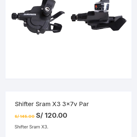
Shifter Sram X3 3x7v Par
El
El
S/
120.00
S/
145.00
precio
precio
original
actual
Shifter Sram X3.
era:
es:
S/ 145.00.
S/ 120.00.