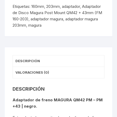
43mm
Etiquetas:
160mm
,
203mm
,
adaptador
,
Adaptador
(FM
de Disco Magura Post Mount QM42 + 43mm (FM
160-
160-203)
,
adaptador magura
,
adaptador magura
203)
203mm
,
magura
34
g
(incl.
tornillos)
cantidad
DESCRIPCIÓN
VALORACIONES (0)
DESCRIPCIÓN
Adaptador de freno MAGURA QM42 PM – PM
+43 | negro.