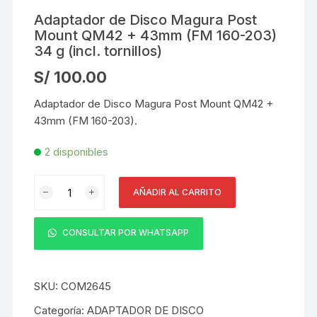
Adaptador de Disco Magura Post
Mount QM42 + 43mm (FM 160-203)
34 g (incl. tornillos)
S/
100.00
Adaptador de Disco Magura Post Mount QM42 +
43mm (FM 160-203).
2 disponibles
Adaptador
AÑADIR AL CARRITO
de
Disco
Magura
CONSULTAR POR WHATSAPP
Post
Mount
QM42
SKU:
COM2645
+
Categoría:
ADAPTADOR DE DISCO