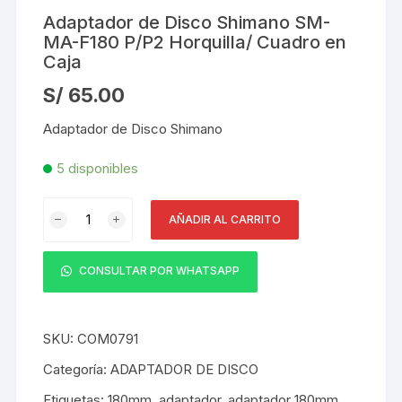
Adaptador de Disco Shimano SM-
MA-F180 P/P2 Horquilla/ Cuadro en
Caja
S/
65.00
Adaptador de Disco Shimano
5 disponibles
Adaptador
AÑADIR AL CARRITO
de
Disco
Shimano
CONSULTAR POR WHATSAPP
SM-
MA-
F180
SKU:
COM0791
P/P2
Categoría:
ADAPTADOR DE DISCO
Horquilla/
Etiquetas:
180mm
,
adaptador
,
adaptador 180mm
,
Cuadro