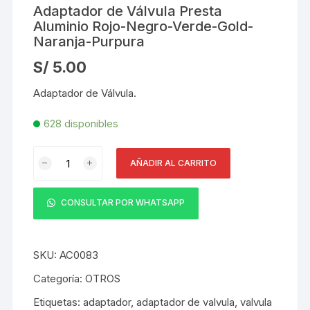
Adaptador de Válvula Presta
Aluminio Rojo-Negro-Verde-Gold-
Naranja-Purpura
S/
5.00
Adaptador de Válvula.
628 disponibles
Adaptador
AÑADIR AL CARRITO
de
Válvula
Presta
CONSULTAR POR WHATSAPP
Aluminio
Rojo-
Negro-
SKU:
AC0083
Verde-
Categoría:
OTROS
Gold-
Etiquetas:
adaptador
,
adaptador de valvula
,
valvula
Naranja-