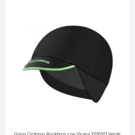
Gorro Ciclismo Rockbros con Vicera YPP001 Verde