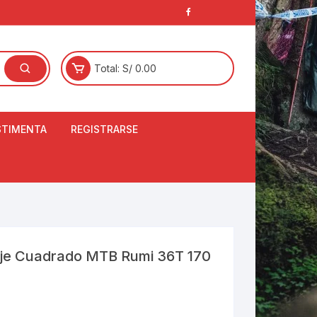
Total:
S/
0.00
STIMENTA
REGISTRARSE
E
LCETINES
BERTORES DE
PATILLAS
ANTAS
NJUNTO DE JERSEY
Eje Cuadrado MTB Rumi 36T 170
OM
RTAVIENTOS
LINA
LOTES