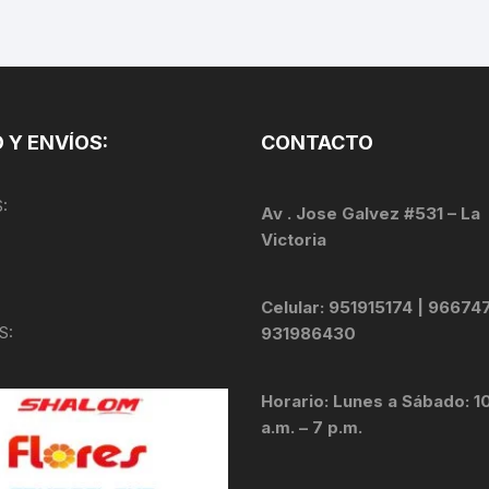
TOPES Y TERMINALES
VÁLVULAS TUBELES
 Y ENVÍOS:
CONTACTO
:
Av . Jose Galvez #531 – La
Victoria
Celular: 951915174 | 96674
S:
931986430
Horario: Lunes a Sábado: 1
a.m. – 7 p.m.