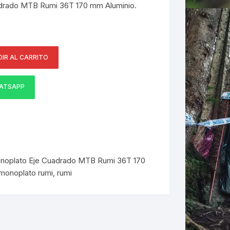
adrado MTB Rumi 36T 170 mm Aluminio.
ERNERAS
PATILLAS MTB Y RUTA
NG
IR AL CARRITO
ATSAPP
L
N
S
onoplato Eje Cuadrado MTB Rumi 36T 170
monoplato rumi
,
rumi