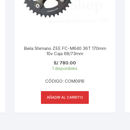
PEDALES
PIÑON
PLATOS
POTENCIA/CODO
Biela Shimano ZEE FC-M640 36T 170mm
10v Caja 68/73mm
RADIOS
S/
780.00
1 disponibles
ROLDANAS
CÓDIGO: COM0916
SHIFTER
AÑADIR AL CARRITO
SILLINES
TIJA/TUBO DE ASIENTO