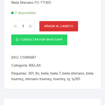
Biela Shimano FC-TY301.
era:
es:
S/ 85.00.
S/ 65.00.
7 disponibles
Biela
AÑADIR AL CARRITO
Shimano
FC-
TY301
CONSULTAR POR WHATSAPP
170mm
42x34x24T
6/7/8V
SKU:
COM1487
a
Categoría:
BIELAS
granel
Etiquetas:
301
,
8v
,
biela
,
biela 7
,
biela shimano
,
biela
cantidad
tourney
,
shimano tourney
,
tourney
,
ty
,
ty301