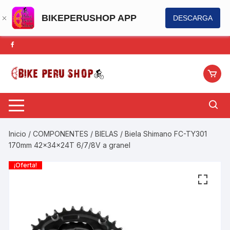
BIKEPERUSHOP APP
DESCARGA
Saltar
al
contenido
Inicio
/
COMPONENTES
/
BIELAS
/ Biela Shimano FC-TY301
170mm 42x34x24T 6/7/8V a granel
¡Oferta!