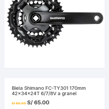
Biela Shimano FC-TY301 170mm
42x34x24T 6/7/8V a granel
El
El
S/
65.00
S/
85.00
precio
precio
original
actual