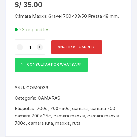
S/
35.00
Cámara Maxxis Gravel 700×33/50 Presta 48 mm.
23 disponibles
Cámara
AÑADIR AL CARRITO
Maxxis
Gravel
700x33/50
CONSULTAR POR WHATSAPP
Presta
48
mm
SKU:
COM0936
cantidad
Categoría:
CÁMARAS
Etiquetas:
700c
,
700x50c
,
camara
,
camara 700
,
camara 700x35c
,
camara maxxis
,
camara maxxis
700c
,
camara ruta
,
maxxis
,
ruta