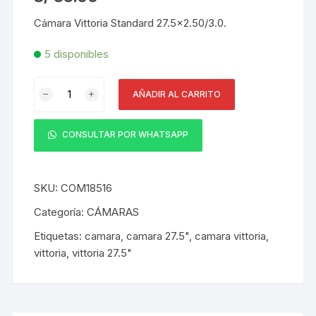
Cámara Vittoria Standard 27.5×2.50/3.0.
5 disponibles
Cámara
AÑADIR AL CARRITO
Vittoria
DH/FREERIDE
27.5x2.50/3.0
CONSULTAR POR WHATSAPP
FV
Válvula
Presta
SKU:
COM18516
48
Categoría:
CÁMARAS
mm
Etiquetas:
camara
,
camara 27.5"
,
camara vittoria
,
cantidad
vittoria
,
vittoria 27.5"