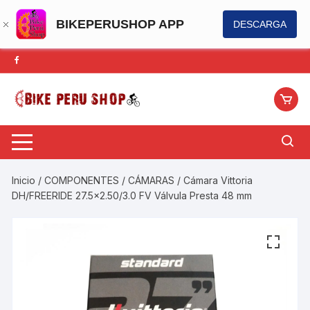
BIKEPERUSHOP APP
DESCARGA
Saltar
al
contenido
Inicio
/
COMPONENTES
/
CÁMARAS
/ Cámara Vittoria
DH/FREERIDE 27.5×2.50/3.0 FV Válvula Presta 48 mm