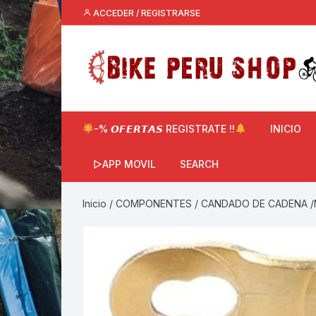
Saltar
ACCEDER / REGISTRARSE
al
contenido
-% 𝙊𝙁𝙀𝙍𝙏𝘼𝙎 REGISTRATE !!
INICIO
▷APP MOVIL
SEARCH
Inicio
/
COMPONENTES
/
CANDADO DE CADENA /