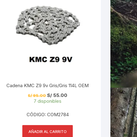
Cadena KMC Z9 9v Gris/Gris 114L OEM
El
El
S/
55.00
S/
95.00
precio
precio
7 disponibles
original
actual
era:
es:
S/ 95.00.
S/ 55.00.
CÓDIGO: COM2784
AÑADIR AL CARRITO