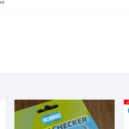
CINTA TUBELES
OTROS
0)
KIT DE PURGADO
CUADROS
PARCHES
KIT REPARADOR TUBE
DESCARRILADOR
PORTABOTELLAS
LLAVE DE NIPLES
DESVIADOR
PORTACELULAR
MEDIDOR DE CADENA
DIRECCIÓN / TASAS
PORTAHERRAMIENTAS
OTROS
DISCO DE FRENO
PROTECTOR DE BIELA
SOPORTE DE
MANTENIMIENTO
FRENOS
PROTECTOR DE CUADRO
TRONCHACADENA
GRIPS / PUÑOS
PROTECTOR DE FRENO
¡
GUIACADENA
TAPABARROS
HORQUILLA
TIMBRE