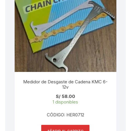
KIT DE TRANSMISIÓN
TORNILLOS
LÍQUIDO DE FRENO
VELOCIMETROS
LIQUIDO SELLANTES
LLANTAS
LUBRICANTE DE CADENA
MANILLAR / TIMÓN
Medidor de Desgaste de Cadena KMC 6-
12v
MASAS
S/
58.00
1 disponibles
OTROS
CÓDIGO: HER0712
PASTILLAS