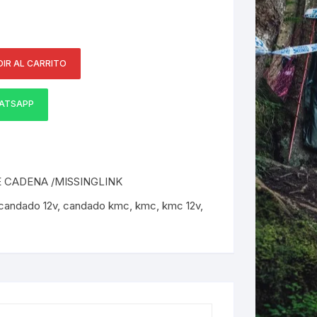
ERNERAS
IR AL CARRITO
PATILLAS MTB Y RUTA
NG
ATSAPP
L
N
 CADENA /MISSINGLINK
S
candado 12v
,
candado kmc
,
kmc
,
kmc 12v
,