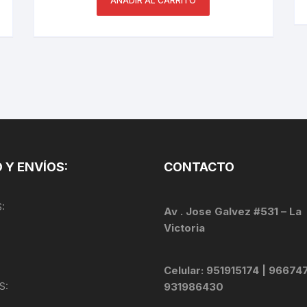
AÑADIR AL CARRITO
PEDALES
PIÑON
PLATOS
POTENCIA/CODO
RADIOS
 Y ENVÍOS:
CONTACTO
ROLDANAS
:
SHIFTER
Av . Jose Galvez #531 – La
Victoria
SILLINES
Celular: 951915174 | 96674
TIJA/TUBO DE ASIENTO
S:
931986430