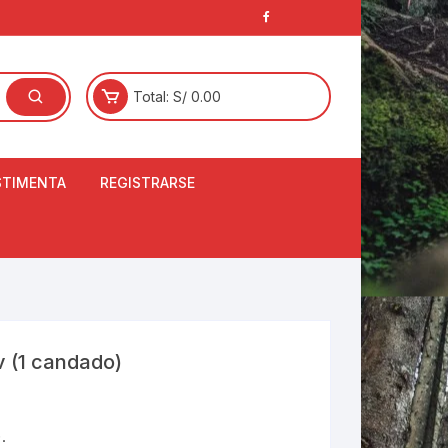
Total:
S/
0.00
STIMENTA
REGISTRARSE
E
LCETINES
BERTORES DE
PATILLAS
ANTAS
NJUNTO DE JERSEY
 (1 candado)
OM
RTAVIENTOS
.
LINA
LOTES