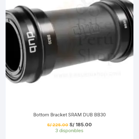
Bottom Bracket SRAM DUB BB30
El
El
S/
185.00
S/
225.00
precio
precio
3 disponibles
original
actual
era:
es: