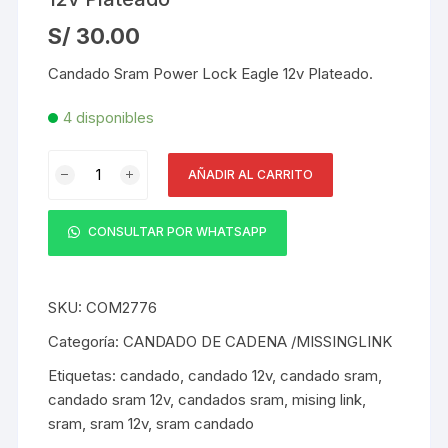
S/
30.00
Candado Sram Power Lock Eagle 12v Plateado.
4 disponibles
Candado
AÑADIR AL CARRITO
Sram
Power
Lock
CONSULTAR POR WHATSAPP
Eagle
12v
Plateado
SKU:
COM2776
cantidad
Categoría:
CANDADO DE CADENA /MISSINGLINK
Etiquetas:
candado
,
candado 12v
,
candado sram
,
candado sram 12v
,
candados sram
,
mising link
,
sram
,
sram 12v
,
sram candado