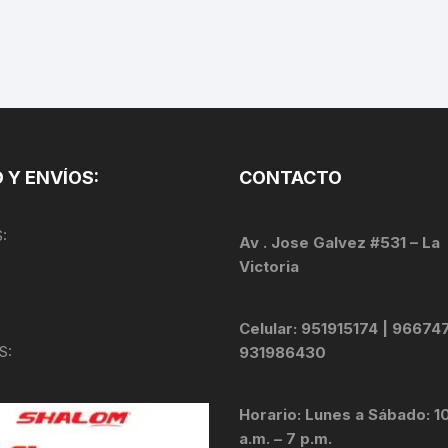
 Y ENVÍOS:
CONTACTO
:
Av . Jose Galvez #531 – La
Victoria
Celular: 951915174 | 96674
S:
931986430
Horario: Lunes a Sábado: 1
a.m. – 7 p.m.