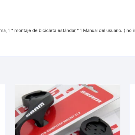
TOPES Y TERMINALES
VÁLVULAS TUBELES
a, 1 * montaje de bicicleta estándar,* 1 Manual del usuario. ( no 