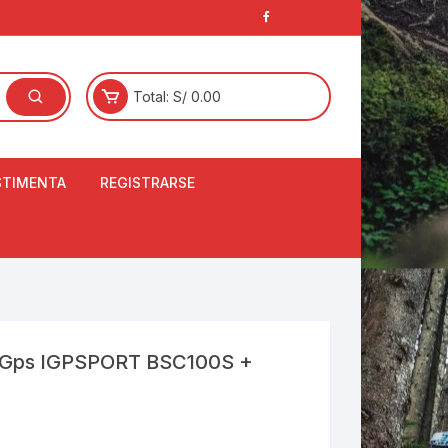
Total:
S/
0.00
STIMENTA
REGISTRARSE
E
LCETINES
BERTORES DE
PATILLAS
ANTAS
NJUNTO DE JERSEY
 Gps IGPSPORT BSC100S +
OM
RTAVIENTOS
LINA
LOTES