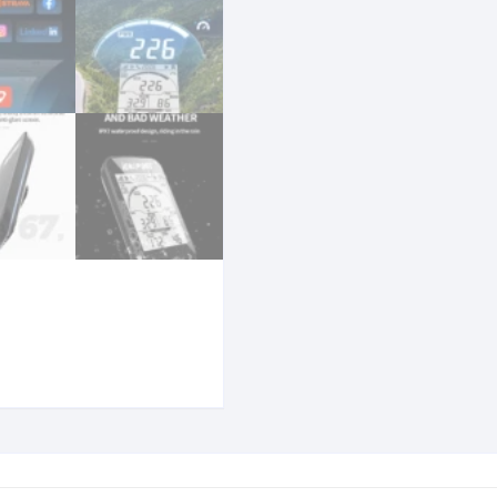
CINTA TUBELES
OTROS
KIT DE PURGADO
CUADROS
PARCHES
KIT REPARADOR TUBE
DESCARRILADOR
PORTABOTELLAS
LLAVE DE NIPLES
DESVIADOR
PORTACELULAR
MEDIDOR DE CADENA
DIRECCIÓN / TASAS
PORTAHERRAMIENTAS
OTROS
DISCO DE FRENO
PROTECTOR DE BIELA
SOPORTE DE
MANTENIMIENTO
FRENOS
PROTECTOR DE CUADRO
TRONCHACADENA
GRIPS / PUÑOS
PROTECTOR DE FRENO
GUIACADENA
TAPABARROS
HORQUILLA
TIMBRE