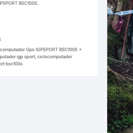
GPSPORT BSC100S.
ERNERAS
PATILLAS MTB Y RUTA
NG
S
ocomputador Gps IGPSPORT BSC100S +
L
putador igp sport
,
ciclocomputador
ort bsc100s
N
S