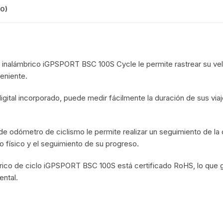
0)
KIT DE TRANSMISIÓN
TORNILLOS
LÍQUIDO DE FRENO
VELOCIMETROS
o inalámbrico iGPSPORT BSC 100S Cycle le permite rastrear su vel
LIQUIDO SELLANTES
eniente.
LLANTAS
gital incorporado, puede medir fácilmente la duración de sus viaj
LUBRICANTE DE CADENA
e odómetro de ciclismo le permite realizar un seguimiento de la dis
MANILLAR / TIMÓN
 físico y el seguimiento de su progreso.
MASAS
brico de ciclo iGPSPORT BSC 100S está certificado RoHS, lo que 
ental.
OTROS
PASTILLAS