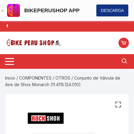
BIKEPERUSHOP APP
DESCARGA
Saltar
al
contenido
Inicio
/
COMPONENTES
/
OTROS
/ Conjunto de Válvula de
Aire de Shox Monarch (11.4115.124.010)