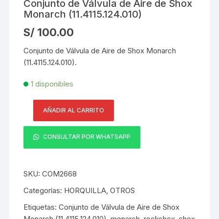
Conjunto de Válvula de Aire de Shox
Monarch (11.4115.124.010)
S/
100.00
Conjunto de Válvula de Aire de Shox Monarch
(11.4115.124.010).
1 disponibles
AÑADIR AL CARRITO
Conjunto
de
CONSULTAR POR WHATSAPP
Válvula
de
Aire
SKU:
COM2668
de
Shox
Categorías:
HORQUILLA
,
OTROS
Monarch
Etiquetas:
Conjunto de Válvula de Aire de Shox
(11.4115.124.010)
Monarch (11.4115.124.010)
,
monarch
,
rockshox
,
shox