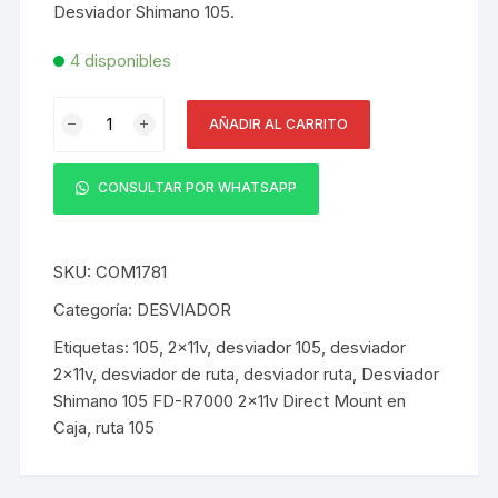
Desviador Shimano 105.
4 disponibles
Desviador
AÑADIR AL CARRITO
Shimano
105
FD-
CONSULTAR POR WHATSAPP
R7000
2x11v
Direct
SKU:
COM1781
Mount
Categoría:
DESVIADOR
en
Etiquetas:
105
,
2x11v
,
desviador 105
,
desviador
Caja
2x11v
,
desviador de ruta
,
desviador ruta
,
Desviador
cantidad
Shimano 105 FD-R7000 2x11v Direct Mount en
Caja
,
ruta 105