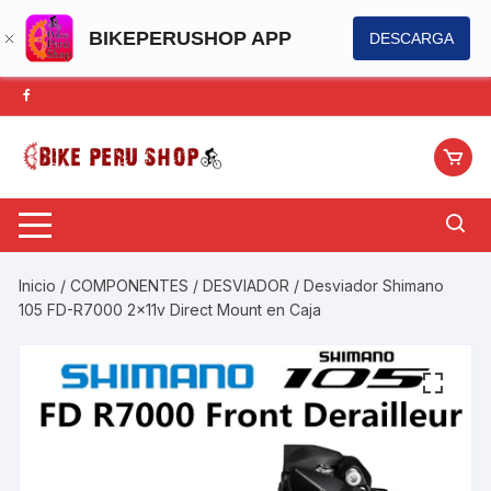
BIKEPERUSHOP APP
DESCARGA
Saltar
al
contenido
Inicio
/
COMPONENTES
/
DESVIADOR
/ Desviador Shimano
105 FD-R7000 2x11v Direct Mount en Caja