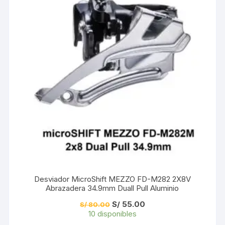
Desviador MicroShift MEZZO FD-M282 2X8V
Abrazadera 34.9mm Duall Pull Aluminio
El
El
S/
55.00
S/
80.00
precio
precio
10 disponibles
original
actual