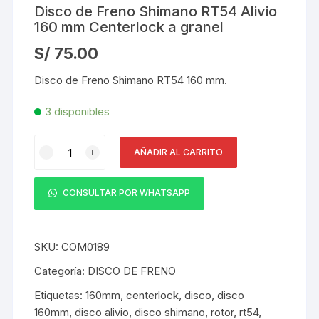
Disco de Freno Shimano RT54 Alivio
160 mm Centerlock a granel
S/
75.00
Disco de Freno Shimano RT54 160 mm.
3 disponibles
Disco
AÑADIR AL CARRITO
de
Freno
Shimano
CONSULTAR POR WHATSAPP
RT54
Alivio
160
SKU:
COM0189
mm
Categoría:
DISCO DE FRENO
Centerlock
Etiquetas:
160mm
,
centerlock
,
disco
,
disco
a
160mm
,
disco alivio
,
disco shimano
,
rotor
,
rt54
,
granel