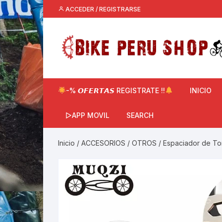
Saltar
ACCEDER / REGISTRARSE
al
contenido
-% 𝙊𝙁𝙀𝙍𝙏𝘼𝙎 REGISTRATE !!
INICIO
▷APP MOVIL
SEARCH
Inicio
/
ACCESORIOS
/
OTROS
/ Espaciador de To