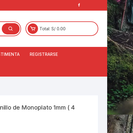
Total:
S/
0.00
STIMENTA
REGISTRARSE
E
LCETINES
BERTORES DE
PATILLAS
ANTAS
NJUNTO DE JERSEY
nillo de Monoplato 1mm ( 4
OM
RTAVIENTOS
LINA
LOTES