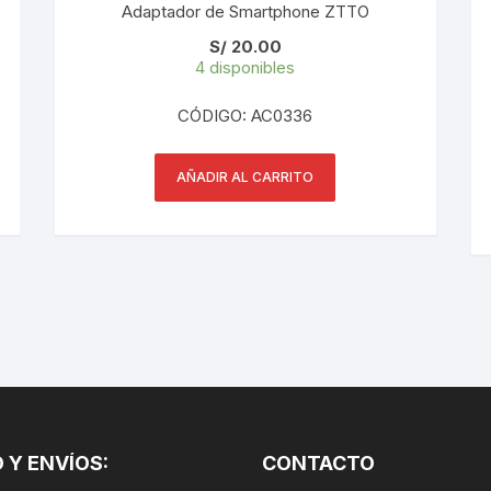
Adaptador de Smartphone ZTTO
PEDALES
S/
20.00
4 disponibles
PIÑON
CÓDIGO: AC0336
PLATOS
POTENCIA/CODO
AÑADIR AL CARRITO
RADIOS
ROLDANAS
SHIFTER
SILLINES
TIJA/TUBO DE ASIENTO
 Y ENVÍOS:
CONTACTO