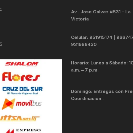
TOPES Y TERMINALES
:
Av . Jose Galvez #531 – La
VÁLVULAS TUBELES
Victoria
Celular: 951915174 | 96674
S:
931986430
Horario: Lunes a Sábado: 1
a.m. – 7 p.m.
Domingo: Entregas con Pre
Coordinación .