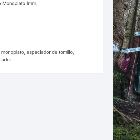
de Monoplato 1mm.
ERNERAS
PATILLAS MTB Y RUTA
NG
e monoplato
,
espaciador de tornillo
,
L
ciador
N
S