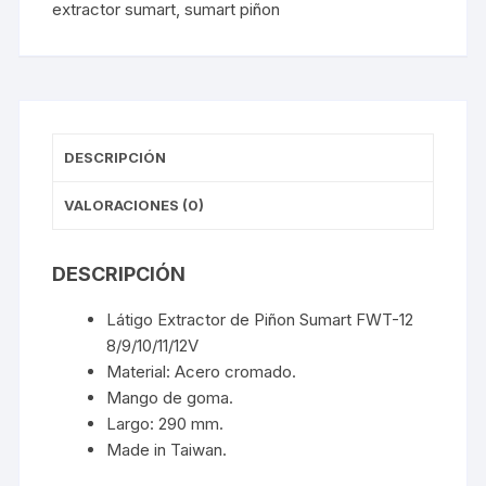
extractor sumart
,
sumart piñon
Taiwán
cantidad
DESCRIPCIÓN
VALORACIONES (0)
DESCRIPCIÓN
Látigo Extractor de Piñon Sumart FWT-12
8/9/10/11/12V
Material: Acero cromado.
Mango de goma.
Largo: 290 mm.
Made in Taiwan.