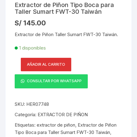
Extractor de Piñon Tipo Boca para
Taller Sumart FWT-30 Taiwán
S/
145.00
Extractor de Piñon Taller Sumart FWT-30 Taiwán.
1 disponibles
AÑADIR AL CARRITO
Extractor
de
CONSULTAR POR WHATSAPP
Piñon
Tipo
Boca
SKU:
HER07748
para
Taller
Categoría:
EXTRACTOR DE PIÑON
Sumart
Etiquetas:
extractor de piñon
,
Extractor de Piñon
FWT-
Tipo Boca para Taller Sumart FWT-30 Taiwán
,
30