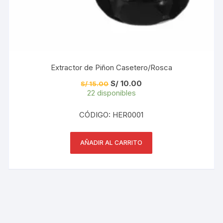
Extractor de Piñon Casetero/Rosca
El
El
S/
10.00
S/
15.00
precio
precio
22 disponibles
original
actual
era:
es:
S/ 15.00.
S/ 10.00.
CÓDIGO: HER0001
AÑADIR AL CARRITO