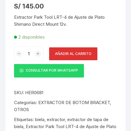
S/
145.00
Extractor Park Tool LRT-4 de Ajuste de Plato
Shimano Direct Mount 12v.
2 disponibles
Extractor
AÑADIR AL CARRITO
Park
Tool
LRT-
CONSULTAR POR WHATSAPP
4
de
Ajuste
SKU:
HER0681
de
Categorías:
EXTRACTOR DE BOTOM BRACKET
,
Plato
OTROS
Shimano
Etiquetas:
biela
,
extractor
,
extractor de tapa de
Direct
biela
,
Extractor Park Tool LRT-4 de Ajuste de Plato
Mount