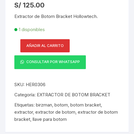
S/
125.00
Extractor de Botom Bracket Hollowtech.
1 disponibles
AÑADIR AL CARRITO
Extractor
Profesional
CONSULTAR POR WHATSAPP
de
Botom
Bracket
SKU:
HER0306
Hollowtech
Birzman
Categoría:
EXTRACTOR DE BOTOM BRACKET
BM18
Etiquetas:
birzman
,
botom
,
botom bracket
,
FC-
extractor
,
extractor de botom
,
extractor de botom
24
bracket
,
llave para botom
/FC-
25