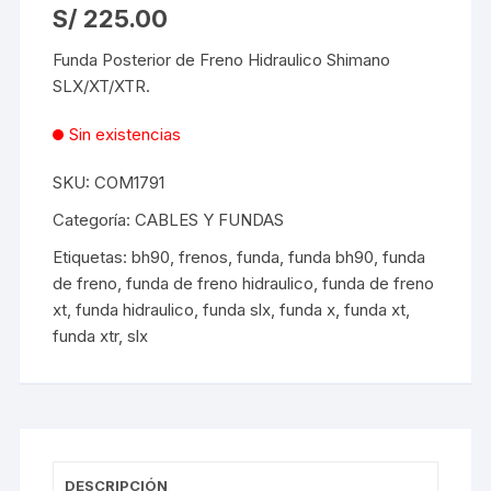
S/
225.00
Funda Posterior de Freno Hidraulico Shimano
SLX/XT/XTR.
Sin existencias
SKU:
COM1791
Categoría:
CABLES Y FUNDAS
Etiquetas:
bh90
,
frenos
,
funda
,
funda bh90
,
funda
de freno
,
funda de freno hidraulico
,
funda de freno
xt
,
funda hidraulico
,
funda slx
,
funda x
,
funda xt
,
funda xtr
,
slx
DESCRIPCIÓN