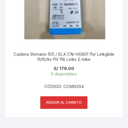
Cadena Shimano 105 / SLX CN-HG601 11v/ Linkglide
11/10/9v 11V 116 Links E-bike
S/
178.00
5 disponibles
CÓDIGO: COM0204
AÑADIR AL CARRITO