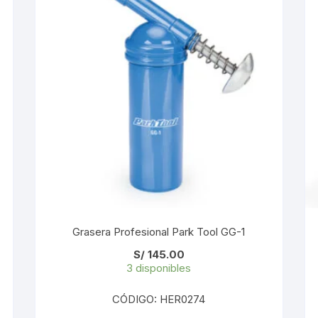
KIT DE TRANSMISIÓN
TORNILLOS
LÍQUIDO DE FRENO
VELOCIMETROS
LIQUIDO SELLANTES
LLANTAS
LUBRICANTE DE CADENA
MANILLAR / TIMÓN
MASAS
Grasera Profesional Park Tool GG-1
S/
145.00
OTROS
3 disponibles
PASTILLAS
CÓDIGO: HER0274