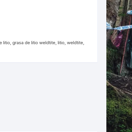
ERNERAS
PATILLAS MTB Y RUTA
NG
 litio
,
grasa de litio weldtite
,
litio
,
weldtite
,
L
N
S