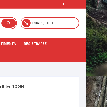
Total:
S/
0.00
STIMENTA
REGISTRARSE
E
LCETINES
BERTORES DE
PATILLAS
ANTAS
NJUNTO DE JERSEY
ldtite 40GR
OM
RTAVIENTOS
LINA
LOTES