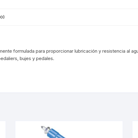
CINTA TUBELES
OTROS
KIT DE PURGADO
CUADROS
PARCHES
0)
KIT REPARADOR TUBE
DESCARRILADOR
PORTABOTELLAS
LLAVE DE NIPLES
DESVIADOR
PORTACELULAR
mente formulada para proporcionar lubricación y resistencia al ag
MEDIDOR DE CADENA
edaliers, bujes y pedales.
DIRECCIÓN / TASAS
PORTAHERRAMIENTAS
OTROS
DISCO DE FRENO
PROTECTOR DE BIELA
SOPORTE DE
MANTENIMIENTO
FRENOS
PROTECTOR DE CUADRO
TRONCHACADENA
GRIPS / PUÑOS
PROTECTOR DE FRENO
GUIACADENA
TAPABARROS
HORQUILLA
TIMBRE