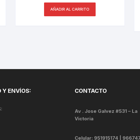
PEDALES
AÑADIR AL CARRITO
PIÑON
PLATOS
POTENCIA/CODO
RADIOS
ROLDANAS
 Y ENVÍOS:
CONTACTO
SHIFTER
:
SILLINES
Av . Jose Galvez #531 – La
Victoria
TIJA/TUBO DE ASIENTO
Celular: 951915174 | 96674