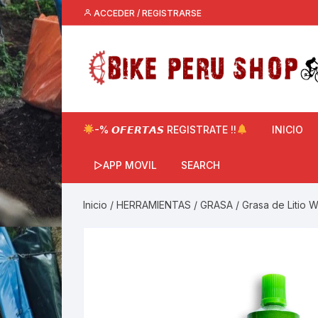
Saltar
ACCEDER / REGISTRARSE
al
contenido
-% 𝙊𝙁𝙀𝙍𝙏𝘼𝙎 REGISTRATE !!
INICIO
▷APP MOVIL
SEARCH
Inicio
/
HERRAMIENTAS
/
GRASA
/ Grasa de Litio 