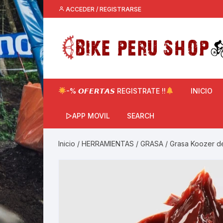
Saltar
ACCEDER / REGISTRARSE
al
contenido
-% 𝙊𝙁𝙀𝙍𝙏𝘼𝙎 REGISTRATE !!
INICIO
▷APP MOVIL
SEARCH
Inicio
/
HERRAMIENTAS
/
GRASA
/ Grasa Koozer de