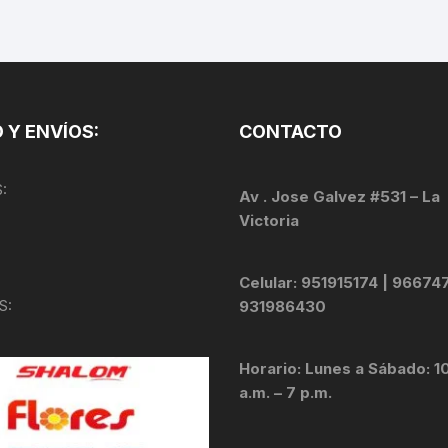
TOPES Y TERMINALES
VÁLVULAS TUBELES
 Y ENVÍOS:
CONTACTO
:
Av . Jose Galvez #531 – La
Victoria
Celular: 951915174 | 96674
S:
931986430
Horario: Lunes a Sábado: 1
a.m. – 7 p.m.