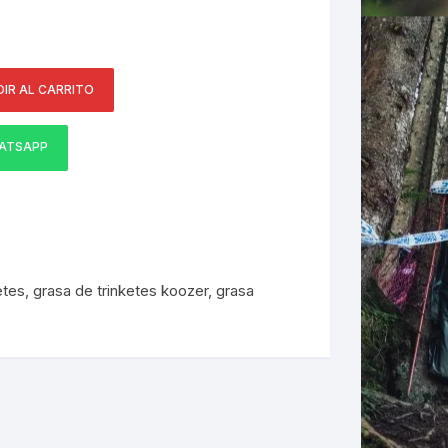
ERNERAS
IR AL CARRITO
PATILLAS MTB Y RUTA
NG
ATSAPP
L
N
S
etes
,
grasa de trinketes koozer
,
grasa