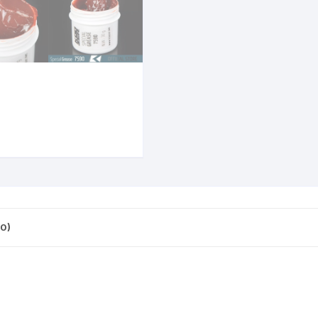
CINTA TUBELES
OTROS
KIT DE PURGADO
CUADROS
PARCHES
KIT REPARADOR TUBE
DESCARRILADOR
PORTABOTELLAS
LLAVE DE NIPLES
DESVIADOR
PORTACELULAR
MEDIDOR DE CADENA
DIRECCIÓN / TASAS
PORTAHERRAMIENTAS
OTROS
DISCO DE FRENO
PROTECTOR DE BIELA
SOPORTE DE
MANTENIMIENTO
FRENOS
PROTECTOR DE CUADRO
0)
TRONCHACADENA
GRIPS / PUÑOS
PROTECTOR DE FRENO
GUIACADENA
TAPABARROS
HORQUILLA
TIMBRE