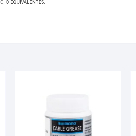
TO, O EQUIVALENTES.
KIT DE TRANSMISIÓN
TORNILLOS
LÍQUIDO DE FRENO
VELOCIMETROS
LIQUIDO SELLANTES
LLANTAS
LUBRICANTE DE CADENA
MANILLAR / TIMÓN
MASAS
OTROS
PASTILLAS