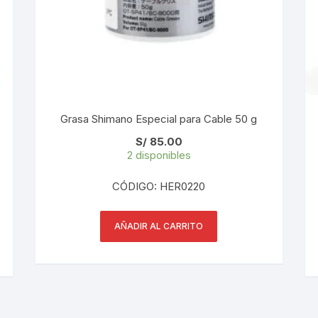
PEDALES
PIÑON
PLATOS
POTENCIA/CODO
Grasa Shimano Especial para Cable 50 g
S/
85.00
RADIOS
2 disponibles
ROLDANAS
CÓDIGO: HER0220
SHIFTER
AÑADIR AL CARRITO
SILLINES
TIJA/TUBO DE ASIENTO