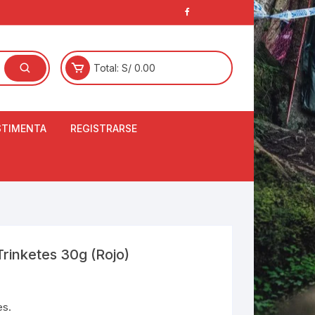
Total:
S/
0.00
STIMENTA
REGISTRARSE
E
LCETINES
BERTORES DE
PATILLAS
ANTAS
NJUNTO DE JERSEY
rinketes 30g (Rojo)
OM
RTAVIENTOS
es.
LINA
LOTES