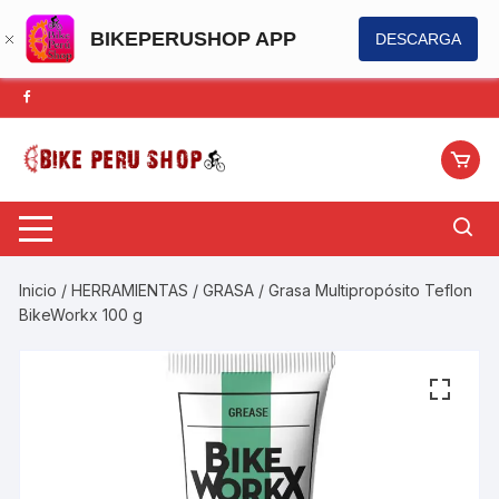
BIKEPERUSHOP APP
DESCARGA
Saltar
al
contenido
Inicio
/
HERRAMIENTAS
/
GRASA
/ Grasa Multipropósito Teflon
BikeWorkx 100 g