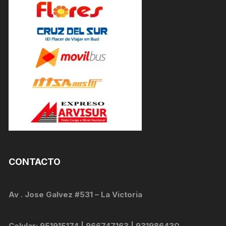
CONTACTO
Av . Jose Galvez #531 – La Victoria
Celular: 951915174 | 966747163 | 931986430